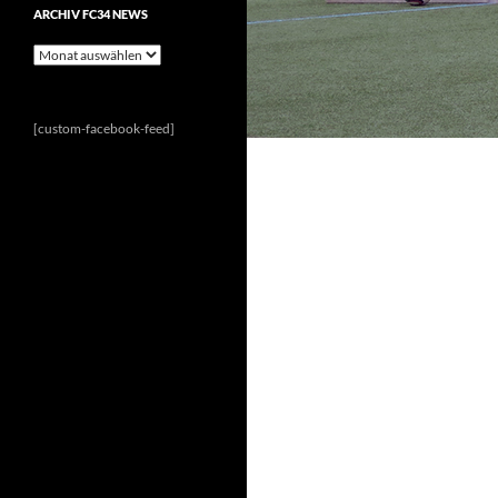
ARCHIV FC34 NEWS
Archiv
FC34
News
[custom-facebook-feed]