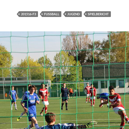
201516-F3
FUSSBALL
JUGEND
SPIELBERICHT