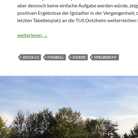
aber dennoch keine einfache Aufgabe werden würde, zeig
positiven Ergebnisse der Igstadter in der Vergangenheit, 
letzten Tabellenplatz an die TUS Dotzheim weiterreichen
C1: Vorletzter der Tabelle Spvvg. Igstadt zu Gast in Bierst
weiterlesen
→
201516-C1
FUSSBALL
JUGEND
SPIELBERICHT