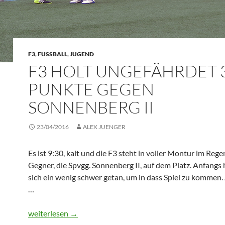
F3
,
FUSSBALL
,
JUGEND
F3 HOLT UNGEFÄHRDET 
PUNKTE GEGEN
SONNENBERG II
23/04/2016
ALEX JUENGER
Es ist 9:30, kalt und die F3 steht in voller Montur im Reg
Gegner, die Spvgg. Sonnenberg II, auf dem Platz. Anfangs 
sich ein wenig schwer getan, um in dass Spiel zu kommen
…
F3 holt ungefährdet 3 Punkte gegen Sonnenberg II
weiterlesen
→