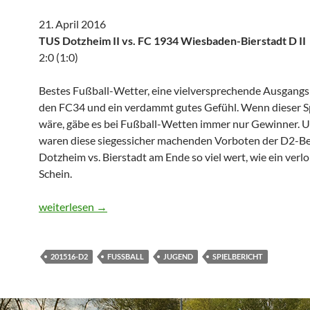
21. April 2016
TUS Dotzheim II vs. FC 1934 Wiesbaden-Bierstadt D II
2:0 (1:0)
Bestes Fußball-Wetter, eine vielversprechende Ausgangs
den FC34 und ein verdammt gutes Gefühl. Wenn dieser Sp
wäre, gäbe es bei Fußball-Wetten immer nur Gewinner. 
waren diese siegessicher machenden Vorboten der D2-
Dotzheim vs. Bierstadt am Ende so viel wert, wie ein verl
Schein.
Schwarzer Tag für die D2
weiterlesen
→
201516-D2
FUSSBALL
JUGEND
SPIELBERICHT