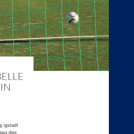
BELLE
 IN
. Igstadt
ass dies