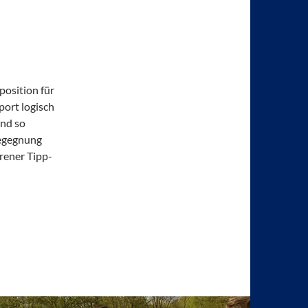
position für
ort logisch
Und so
Begegnung
orener Tipp-