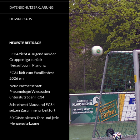
DATENSCHUTZERKLÄRUNG
DOWNLOADS
NEUESTE BEITRÄGE
FC34 zieht A-Jugend aus der
Gruppenliga zurück –
Neuaufbau in Planung
FC34 lädt zum Familienfest
2026 ein
Neue Partnerschaft:
Pneumologie Wiesbaden
unterstützt den FC34
Schreinerei Maus und FC34
setzen Zusammenarbeit fort
50 Gäste, sieben Tore und jede
Menge gute Laune