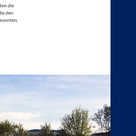
ten die
die den
 konnten.
adt