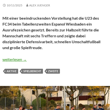
10/11/2025
ALEX JUENGER
Mit einer beeindruckenden Vorstellung hat die U23 des
FC34 beim Tabellenzweiten Espanol Wiesbaden ein
Ausrufezeichen gesetzt. Bereits zur Halbzeit führte die
Mannschaft mit sechs Treffern und zeigte dabei
disziplinierte Defensivarbeit, schnellen Umschaltfußball
und große Spielfreude.
FC34 U23 demontiert Tabellenzweiten
weiterlesen
→
AKTIVE
SPIELBERICHT
ZWEITE