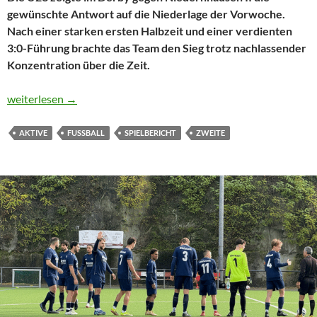
gewünschte Antwort auf die Niederlage der Vorwoche.
Nach einer starken ersten Halbzeit und einer verdienten
3:0-Führung brachte das Team den Sieg trotz nachlassender
Konzentration über die Zeit.
U23 zeigt Reaktion und gewinnt Derby gegen Niedernhausen II
weiterlesen
→
AKTIVE
FUSSBALL
SPIELBERICHT
ZWEITE