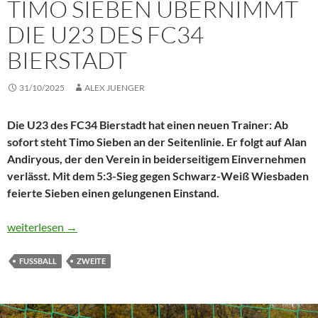
TIMO SIEBEN ÜBERNIMMT
DIE U23 DES FC34
BIERSTADT
31/10/2025
ALEX JUENGER
Die U23 des FC34 Bierstadt hat einen neuen Trainer: Ab
sofort steht Timo Sieben an der Seitenlinie. Er folgt auf Alan
Andiryous, der den Verein in beiderseitigem Einvernehmen
verlässt. Mit dem 5:3-Sieg gegen Schwarz-Weiß Wiesbaden
feierte Sieben einen gelungenen Einstand.
Timo Sieben übernimmt die U23 des FC34 Bierstadt
weiterlesen
→
FUSSBALL
ZWEITE