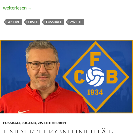
Klassenerhalt, Teamgeist und Perspektive: FC34 zieht positive S
weiterlesen
→
AKTIVE
ERSTE
FUSSBALL
ZWEITE
FUSSBALL
,
JUGEND
,
ZWEITE HERREN
ENDLICH KONTINUITÄT: