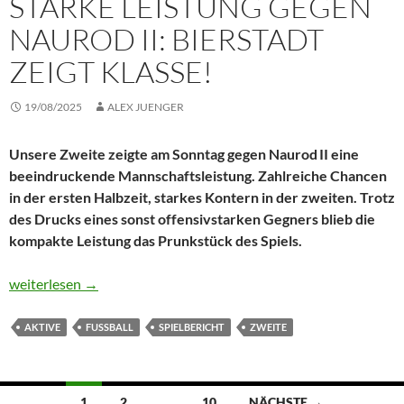
STARKE LEISTUNG GEGEN
NAUROD II: BIERSTADT
ZEIGT KLASSE!
19/08/2025
ALEX JUENGER
Unsere Zweite zeigte am Sonntag gegen Naurod II eine
beeindruckende Mannschaftsleistung. Zahlreiche Chancen
in der ersten Halbzeit, starkes Kontern in der zweiten. Trotz
des Drucks eines sonst offensivstarken Gegners blieb die
kompakte Leistung das Prunkstück des Spiels.
Starke Leistung gegen Naurod II: Bierstadt zeigt Klasse!
weiterlesen
→
AKTIVE
FUSSBALL
SPIELBERICHT
ZWEITE
Beitragsnavigation
1
2
…
10
NÄCHSTE →