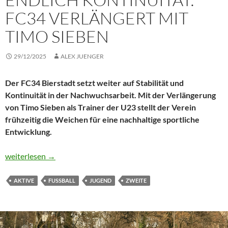
FC34 VERLÄNGERT MIT
TIMO SIEBEN
29/12/2025
ALEX JUENGER
Der FC34 Bierstadt setzt weiter auf Stabilität und
Kontinuität in der Nachwuchsarbeit. Mit der Verlängerung
von Timo Sieben als Trainer der U23 stellt der Verein
frühzeitig die Weichen für eine nachhaltige sportliche
Entwicklung.
Endlich Kontinuität: FC34 verlängert mit Timo Sieben
weiterlesen
→
AKTIVE
FUSSBALL
JUGEND
ZWEITE