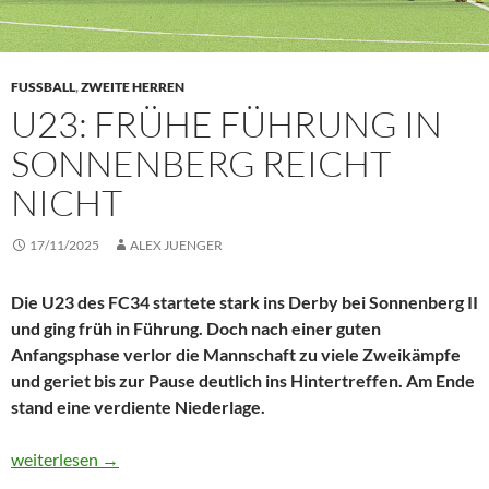
FUSSBALL
,
ZWEITE HERREN
U23: FRÜHE FÜHRUNG IN
SONNENBERG REICHT
NICHT
17/11/2025
ALEX JUENGER
Die U23 des FC34 startete stark ins Derby bei Sonnenberg II
und ging früh in Führung. Doch nach einer guten
Anfangsphase verlor die Mannschaft zu viele Zweikämpfe
und geriet bis zur Pause deutlich ins Hintertreffen. Am Ende
stand eine verdiente Niederlage.
U23: Frühe Führung in Sonnenberg reicht nicht
weiterlesen
→