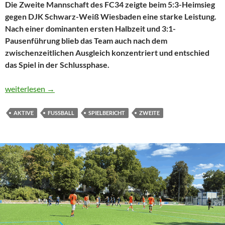
Die Zweite Mannschaft des FC34 zeigte beim 5:3-Heimsieg
gegen DJK Schwarz-Weiß Wiesbaden eine starke Leistung.
Nach einer dominanten ersten Halbzeit und 3:1-
Pausenführung blieb das Team auch nach dem
zwischenzeitlichen Ausgleich konzentriert und entschied
das Spiel in der Schlussphase.
U23 zeigt Moral und holt wichtigen Dreier im Heimspiel
weiterlesen
→
AKTIVE
FUSSBALL
SPIELBERICHT
ZWEITE