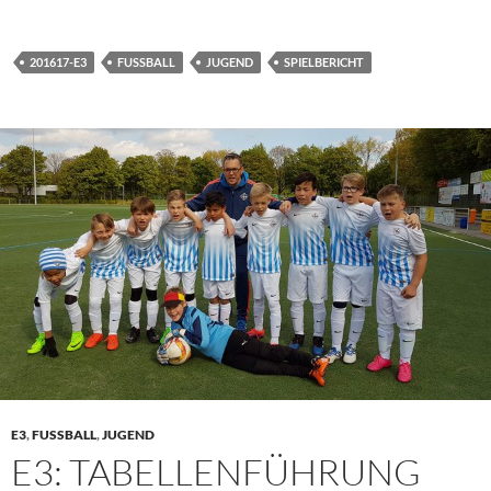
201617-E3
FUSSBALL
JUGEND
SPIELBERICHT
E3
,
FUSSBALL
,
JUGEND
E3: TABELLENFÜHRUNG