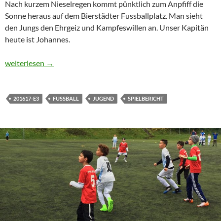
Nach kurzem Nieselregen kommt pünktlich zum Anpfiff die
Sonne heraus auf dem Bierstädter Fussballplatz. Man sieht
den Jungs den Ehrgeiz und Kampfeswillen an. Unser Kapitän
heute ist Johannes.
E3 baut durch erneuten Sieg Vorsprung in der Tabelle aus
weiterlesen
→
201617-E3
FUSSBALL
JUGEND
SPIELBERICHT