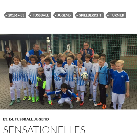
201617-E3
FUSSBALL
JUGEND
SPIELBERICHT
TURNIER
E3
,
E4
,
FUSSBALL
,
JUGEND
SENSATIONELLES