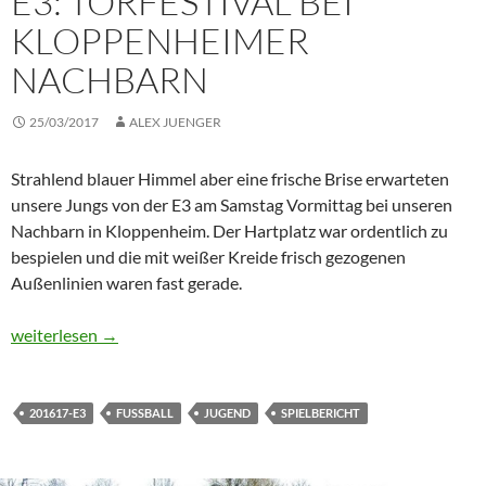
E3: TORFESTIVAL BEI
KLOPPENHEIMER
NACHBARN
25/03/2017
ALEX JUENGER
Strahlend blauer Himmel aber eine frische Brise erwarteten
unsere Jungs von der E3 am Samstag Vormittag bei unseren
Nachbarn in Kloppenheim. Der Hartplatz war ordentlich zu
bespielen und die mit weißer Kreide frisch gezogenen
Außenlinien waren fast gerade.
E3: Torfestival bei Kloppenheimer Nachbarn
weiterlesen
→
201617-E3
FUSSBALL
JUGEND
SPIELBERICHT