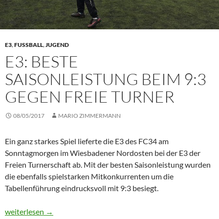
E3
,
FUSSBALL
,
JUGEND
E3: BESTE
SAISONLEISTUNG BEIM 9:3
GEGEN FREIE TURNER
08/05/2017
MARIO ZIMMERMANN
Ein ganz starkes Spiel lieferte die E3 des FC34 am
Sonntagmorgen im Wiesbadener Nordosten bei der E3 der
Freien Turnerschaft ab. Mit der besten Saisonleistung wurden
die ebenfalls spielstarken Mitkonkurrenten um die
Tabellenführung eindrucksvoll mit 9:3 besiegt.
E3: Beste Saisonleistung beim 9:3 gegen Freie Turner
weiterlesen
→