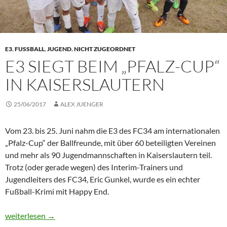
E3
,
FUSSBALL
,
JUGEND
,
NICHT ZUGEORDNET
E3 SIEGT BEIM „PFALZ-CUP“
IN KAISERSLAUTERN
25/06/2017
ALEX JUENGER
Vom 23. bis 25. Juni nahm die E3 des FC34 am internationalen
„Pfalz-Cup“ der Ballfreunde, mit über 60 beteiligten Vereinen
und mehr als 90 Jugendmannschaften in Kaiserslautern teil.
Trotz (oder gerade wegen) des Interim-Trainers und
Jugendleiters des FC34, Eric Gunkel, wurde es ein echter
Fußball-Krimi mit Happy End.
E3 siegt beim „Pfalz-Cup“ in Kaiserslautern
weiterlesen
→