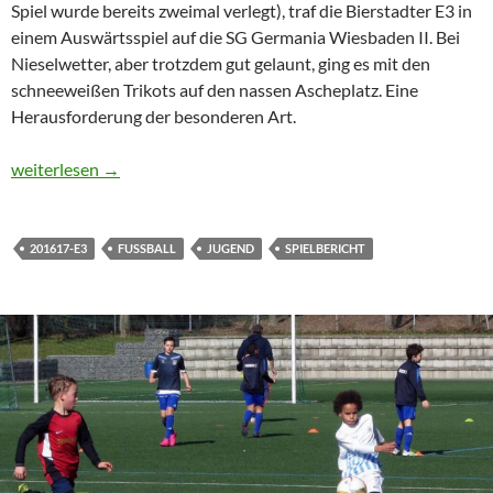
Spiel wurde bereits zweimal verlegt), traf die Bierstadter E3 in
einem Auswärtsspiel auf die SG Germania Wiesbaden II. Bei
Nieselwetter, aber trotzdem gut gelaunt, ging es mit den
schneeweißen Trikots auf den nassen Ascheplatz. Eine
Herausforderung der besonderen Art.
E3: Torregen bei Nieselwetter
weiterlesen
→
201617-E3
FUSSBALL
JUGEND
SPIELBERICHT