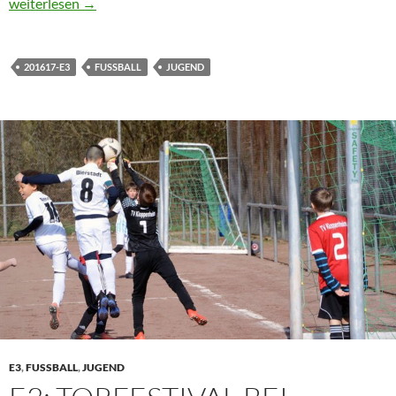
E3 als Einlaufkinder bei Drittliga-Spiel
weiterlesen
→
201617-E3
FUSSBALL
JUGEND
E3
,
FUSSBALL
,
JUGEND