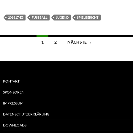
201617-E3
FUSSBALL
JUGEND
SPIELBERICHT
Beitragsnavigation
1
2
NÄCHSTE →
KONTAKT
SPONSOREN
IMPRESSUM
DATENSCHUTZERKLÄRUNG
DOWNLOADS