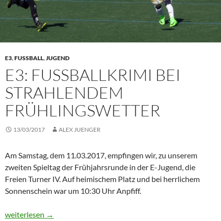
E3
,
FUSSBALL
,
JUGEND
E3: FUSSBALLKRIMI BEI S
TRAHLENDEM F
RÜHLINGSWETTER
13/03/2017
ALEX JUENGER
Am Samstag, dem 11.03.2017, empfingen wir, zu unserem
zweiten Spieltag der Frühjahrsrunde in der E-Jugend, die
Freien Turner IV. Auf heimischem Platz und bei herrlichem
Sonnenschein war um 10:30 Uhr Anpfiff.
E3: Fußballkrimi bei strahlendem Frühlingswetter
weiterlesen
→