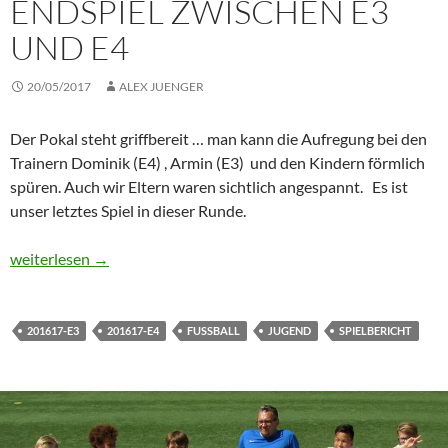
ENDSPIEL ZWISCHEN E3
UND E4
20/05/2017
ALEX JUENGER
Der Pokal steht griffbereit … man kann die Aufregung bei den
Trainern Dominik (E4) , Armin (E3) und den Kindern förmlich
spüren. Auch wir Eltern waren sichtlich angespannt. Es ist
unser letztes Spiel in dieser Runde.
Sensationelles Endspiel zwischen E3 und E4
weiterlesen
→
201617-E3
201617-E4
FUSSBALL
JUGEND
SPIELBERICHT