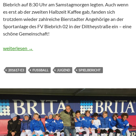
Biebrich auf 8:30 Uhr am Samstagmorgen legten. Auch wenn
es erst ab der zweiten Halbzeit Kaffee gab, fanden sich
trotzdem wieder zahlreiche Bierstadter Angehörige an der
Sportanlage des FV Biebrich 02 in der Diltheystraße ein – eine
schöne Gemeinschaft!
E3: Kantersieg nach Stotterstart
weiterlesen
→
201617-E3
FUSSBALL
JUGEND
SPIELBERICHT