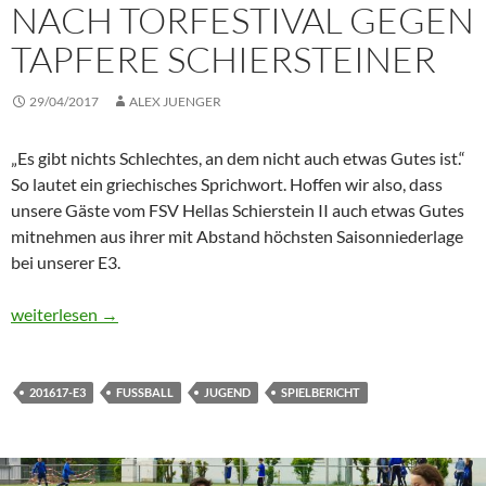
NACH TORFESTIVAL GEGEN
TAPFERE SCHIERSTEINER
29/04/2017
ALEX JUENGER
„Es gibt nichts Schlechtes, an dem nicht auch etwas Gutes ist.“
So lautet ein griechisches Sprichwort. Hoffen wir also, dass
unsere Gäste vom FSV Hellas Schierstein II auch etwas Gutes
mitnehmen aus ihrer mit Abstand höchsten Saisonniederlage
bei unserer E3.
E3: Tabellenführung nach Torfestival gegen tapfere Schiersteiner
weiterlesen
→
201617-E3
FUSSBALL
JUGEND
SPIELBERICHT