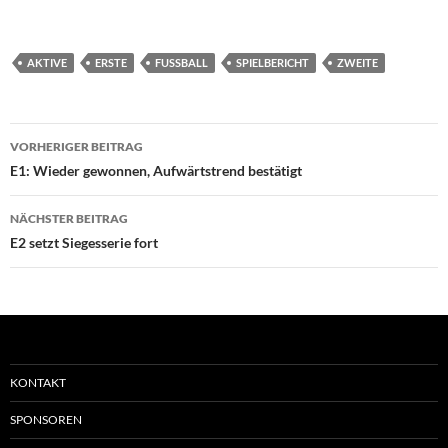
AKTIVE
ERSTE
FUSSBALL
SPIELBERICHT
ZWEITE
Beitragsnavigation
VORHERIGER BEITRAG
E1: Wieder gewonnen, Aufwärtstrend bestätigt
NÄCHSTER BEITRAG
E2 setzt Siegesserie fort
KONTAKT
SPONSOREN