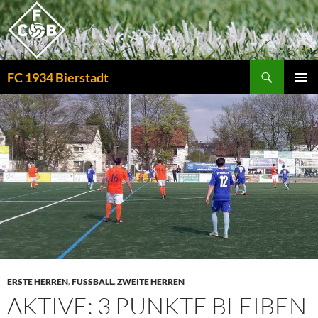
Zum
Inhalt
springen
Suchen
FC 1934 Bierstadt
PRIMÄR
MENÜ
ERSTE HERREN
,
FUSSBALL
,
ZWEITE HERREN
AKTIVE: 3 PUNKTE BLEIBEN