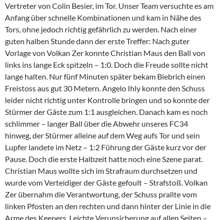
Vertreter von Colin Besier, im Tor. Unser Team versuchte es am
Anfang über schnelle Kombinationen und kam in Nähe des
Tors, ohne jedoch richtig gefährlich zu werden. Nach einer
guten halben Stunde dann der erste Treffer: Nach guter
Vorlage von Volkan Zer konnte Christian Maus den Ball von
links ins lange Eck spitzeln – 1:0. Doch die Freude sollte nicht
lange halten. Nur fünf Minuten später bekam Biebrich einen
Freistoss aus gut 30 Metern. Angelo Ihly konnte den Schuss
leider nicht richtig unter Kontrolle bringen und so konnte der
Stürmer der Gäste zum 1:1 ausgleichen. Danach kam es noch
schlimmer – langer Ball über die Abwehr unseres FC34
hinweg, der Stürmer alleine auf dem Weg aufs Tor und sein
Lupfer landete im Netz – 1:2 Führung der Gäste kurz vor der
Pause. Doch die erste Halbzeit hatte noch eine Szene parat.
Christian Maus wollte sich im Strafraum durchsetzen und
wurde vom Verteidiger der Gäste gefoult – Strafstoß. Volkan
Zer übernahm die Verantwortung, der Schuss prallte vom
linken Pfosten an den rechten und dann hinter der Linie in die
Arme des Keepers. Leichte Verunsicherung auf allen Seiten –