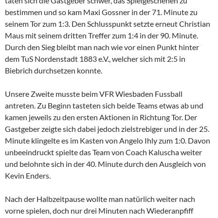
taten sich die Gastgeber schwer, das Spielgeschehen zu
bestimmen und so kam Maxi Gossner in der 71. Minute zu
seinem Tor zum 1:3. Den Schlusspunkt setzte erneut Christian
Maus mit seinem dritten Treffer zum 1:4 in der 90. Minute.
Durch den Sieg bleibt man nach wie vor einen Punkt hinter
dem TuS Nordenstadt 1883 e.V., welcher sich mit 2:5 in
Biebrich durchsetzen konnte.
Unsere Zweite musste beim VFR Wiesbaden Fussball
antreten. Zu Beginn tasteten sich beide Teams etwas ab und
kamen jeweils zu den ersten Aktionen in Richtung Tor. Der
Gastgeber zeigte sich dabei jedoch zielstrebiger und in der 25.
Minute klingelte es im Kasten von Angelo Ihly zum 1:0. Davon
unbeeindruckt spielte das Team von Coach Kaluscha weiter
und belohnte sich in der 40. Minute durch den Ausgleich von
Kevin Enders.
Nach der Halbzeitpause wollte man natürlich weiter nach
vorne spielen, doch nur drei Minuten nach Wiederanpfiff