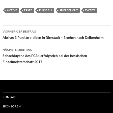
AKTIVE
ERSTE
FUSSBALL
SPIELBERICHT
ZWEITE
Beitragsnavigation
VORHERIGER BEITRAG
Aktive: 3 Punkte bleiben in Bierstadt – 3 gehen nach Delkenheim
NÄCHSTER BEITRAG
Schachjugend des FC34 erfolgreich bei der hessischen
Einzelmeisterschaft 2017
KONTAKT
SPONSOREN