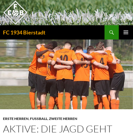
Zum
Inhalt
springen
Suchen
FC 1934 Bierstadt
PRIMÄR
MENÜ
ERSTE HERREN
,
FUSSBALL
,
ZWEITE HERREN
AKTIVE: DIE JAGD GEHT