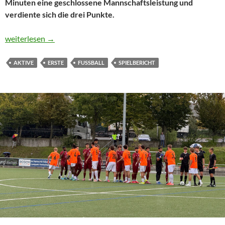
Minuten eine geschlossene Mannschaftsleistung und
verdiente sich die drei Punkte.
Erste mit starkem Auftritt auf fremdem Platz
weiterlesen
→
AKTIVE
ERSTE
FUSSBALL
SPIELBERICHT