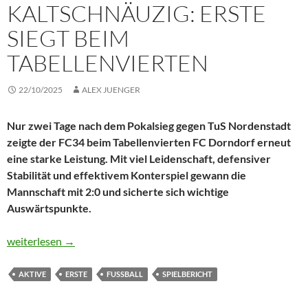
KALTSCHNÄUZIG: ERSTE
SIEGT BEIM
TABELLENVIERTEN
22/10/2025
ALEX JUENGER
Nur zwei Tage nach dem Pokalsieg gegen TuS Nordenstadt
zeigte der FC34 beim Tabellenvierten FC Dorndorf erneut
eine starke Leistung. Mit viel Leidenschaft, defensiver
Stabilität und effektivem Konterspiel gewann die
Mannschaft mit 2:0 und sicherte sich wichtige
Auswärtspunkte.
Kompakt, konzentriert, kaltschnäuzig: Erste siegt beim Tabellen
weiterlesen
→
AKTIVE
ERSTE
FUSSBALL
SPIELBERICHT