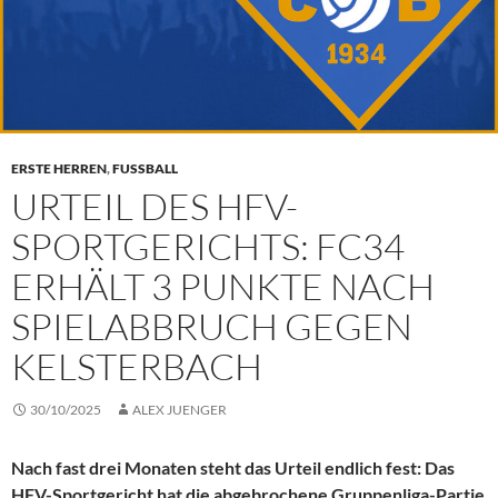
ERSTE HERREN
,
FUSSBALL
URTEIL DES HFV-
SPORTGERICHTS: FC34
ERHÄLT 3 PUNKTE NACH
SPIELABBRUCH GEGEN
KELSTERBACH
30/10/2025
ALEX JUENGER
Nach fast drei Monaten steht das Urteil endlich fest: Das
HFV-Sportgericht hat die abgebrochene Gruppenliga-Partie