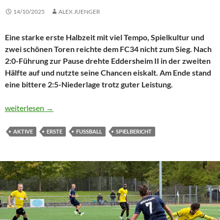
14/10/2025
ALEX JUENGER
Eine starke erste Halbzeit mit viel Tempo, Spielkultur und
zwei schönen Toren reichte dem FC34 nicht zum Sieg. Nach
2:0-Führung zur Pause drehte Eddersheim II in der zweiten
Hälfte auf und nutzte seine Chancen eiskalt. Am Ende stand
eine bittere 2:5-Niederlage trotz guter Leistung.
Zwei Gesichter der Ersten Mannschaft: starke erste Hälfte, bitte
weiterlesen
→
AKTIVE
ERSTE
FUSSBALL
SPIELBERICHT