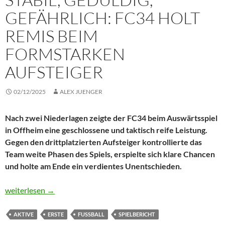
GEFÄHRLICH: FC34 HOLT
REMIS BEIM
FORMSTARKEN
AUFSTEIGER
02/12/2025
ALEX JUENGER
Nach zwei Niederlagen zeigte der FC34 beim Auswärtsspiel
in Offheim eine geschlossene und taktisch reife Leistung.
Gegen den drittplatzierten Aufsteiger kontrollierte das
Team weite Phasen des Spiels, erspielte sich klare Chancen
und holte am Ende ein verdientes Unentschieden.
Stabil, geduldig, gefährlich: FC34 holt Remis beim formstarken A
weiterlesen
→
AKTIVE
ERSTE
FUSSBALL
SPIELBERICHT