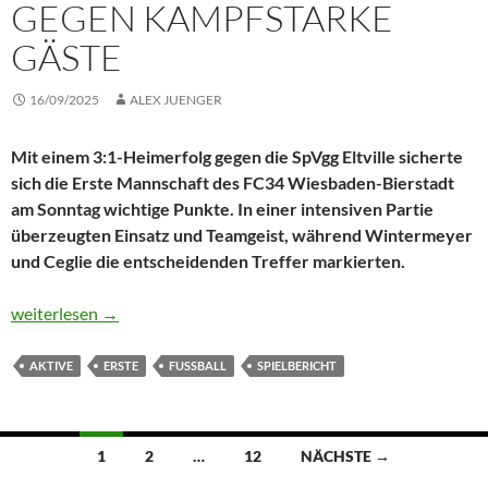
GEGEN KAMPFSTARKE
GÄSTE
16/09/2025
ALEX JUENGER
Mit einem 3:1-Heimerfolg gegen die SpVgg Eltville sicherte
sich die Erste Mannschaft des FC34 Wiesbaden-Bierstadt
am Sonntag wichtige Punkte. In einer intensiven Partie
überzeugten Einsatz und Teamgeist, während Wintermeyer
und Ceglie die entscheidenden Treffer markierten.
Wichtige drei Punkte: Erste behauptet sich gegen kampfstarke 
weiterlesen
→
AKTIVE
ERSTE
FUSSBALL
SPIELBERICHT
Beitragsnavigation
1
2
…
12
NÄCHSTE →