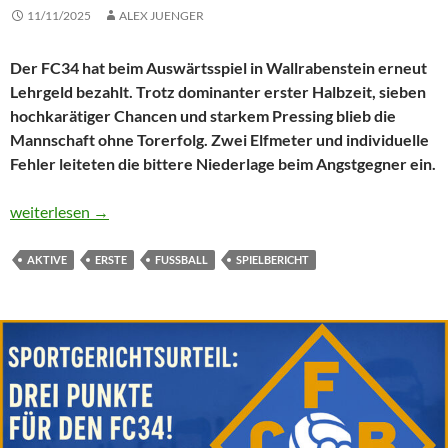
11/11/2025
ALEX JUENGER
Der FC34 hat beim Auswärtsspiel in Wallrabenstein erneut
Lehrgeld bezahlt. Trotz dominanter erster Halbzeit, sieben
hochkarätiger Chancen und starkem Pressing blieb die
Mannschaft ohne Torerfolg. Zwei Elfmeter und individuelle
Fehler leiteten die bittere Niederlage beim Angstgegner ein.
Sieben Chancen, kein Tor: Erste unterliegt „Angstgegner“
weiterlesen
→
AKTIVE
ERSTE
FUSSBALL
SPIELBERICHT