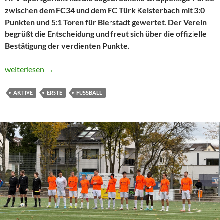
zwischen dem FC34 und dem FC Türk Kelsterbach mit 3:0
Punkten und 5:1 Toren für Bierstadt gewertet. Der Verein
begrüßt die Entscheidung und freut sich über die offizielle
Bestätigung der verdienten Punkte.
Urteil des HFV-Sportgerichts: FC34 erhält 3 Punkte nach Spiel
weiterlesen
→
AKTIVE
ERSTE
FUSSBALL