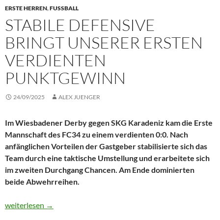
ERSTE HERREN
,
FUSSBALL
STABILE DEFENSIVE
BRINGT UNSERER ERSTEN
VERDIENTEN
PUNKTGEWINN
24/09/2025
ALEX JUENGER
Im Wiesbadener Derby gegen SKG Karadeniz kam die Erste
Mannschaft des FC34 zu einem verdienten 0:0. Nach
anfänglichen Vorteilen der Gastgeber stabilisierte sich das
Team durch eine taktische Umstellung und erarbeitete sich
im zweiten Durchgang Chancen. Am Ende dominierten
beide Abwehrreihen.
Stabile Defensive bringt unserer Ersten verdienten Punktgewin
weiterlesen
→