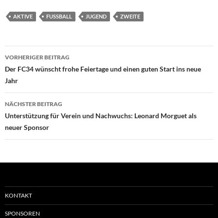
AKTIVE
FUSSBALL
JUGEND
ZWEITE
Beitragsnavigation
VORHERIGER BEITRAG
Der FC34 wünscht frohe Feiertage und einen guten Start ins neue
Jahr
NÄCHSTER BEITRAG
Unterstützung für Verein und Nachwuchs: Leonard Morguet als
neuer Sponsor
KONTAKT
SPONSOREN