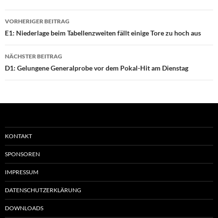
Beitragsnavigation
VORHERIGER BEITRAG
E1: Niederlage beim Tabellenzweiten fällt einige Tore zu hoch aus
NÄCHSTER BEITRAG
D1: Gelungene Generalprobe vor dem Pokal-Hit am Dienstag
KONTAKT
SPONSOREN
IMPRESSUM
DATENSCHUTZERKLÄRUNG
DOWNLOADS