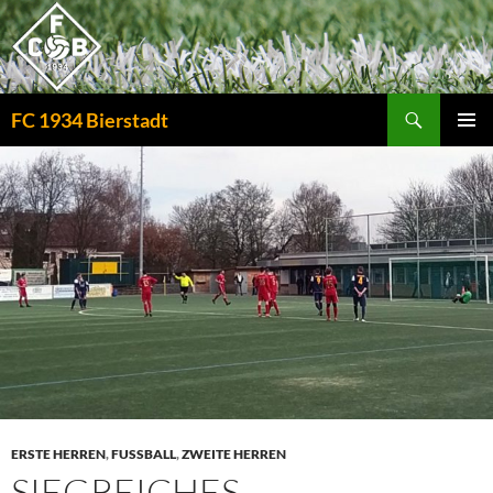
Zum
Inhalt
springen
Suchen
FC 1934 Bierstadt
PRIMÄR
MENÜ
ERSTE HERREN
,
FUSSBALL
,
ZWEITE HERREN
SIEGREICHES