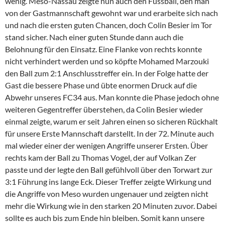
wenig. Meso-Nassau zeigte nun auch den Fussball, den man
von der Gastmannschaft gewohnt war und erarbeite sich nach
und nach die ersten guten Chancen, doch Colin Besier im Tor
stand sicher. Nach einer guten Stunde dann auch die
Belohnung für den Einsatz. Eine Flanke von rechts konnte
nicht verhindert werden und so köpfte Mohamed Marzouki
den Ball zum 2:1 Anschlusstreffer ein. In der Folge hatte der
Gast die bessere Phase und übte enormen Druck auf die
Abwehr unseres FC34 aus. Man konnte die Phase jedoch ohne
weiteren Gegentreffer überstehen, da Colin Besier wieder
einmal zeigte, warum er seit Jahren einen so sicheren Rückhalt
für unsere Erste Mannschaft darstellt. In der 72. Minute auch
mal wieder einer der wenigen Angriffe unserer Ersten. Über
rechts kam der Ball zu Thomas Vogel, der auf Volkan Zer
passte und der legte den Ball gefühlvoll über den Torwart zur
3:1 Führung ins lange Eck. Dieser Treffer zeigte Wirkung und
die Angriffe von Meso wurden ungenauer und zeigten nicht
mehr die Wirkung wie in den starken 20 Minuten zuvor. Dabei
sollte es auch bis zum Ende hin bleiben. Somit kann unsere