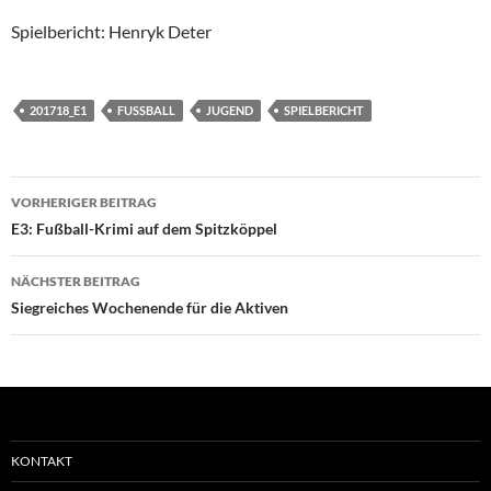
Spielbericht: Henryk Deter
201718_E1
FUSSBALL
JUGEND
SPIELBERICHT
Beitragsnavigation
VORHERIGER BEITRAG
E3: Fußball-Krimi auf dem Spitzköppel
NÄCHSTER BEITRAG
Siegreiches Wochenende für die Aktiven
KONTAKT