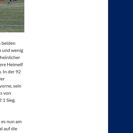
n beiden
en und wenig
heinlicher
ere Heimelf
. In der 92
der
vorne, sein
ss von
:1 Sieg.
t es nun am
 auf die