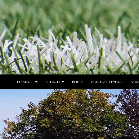
FUSSBALL
SCHACH
BOULE
BEACHVOLLEYBALL
VOR