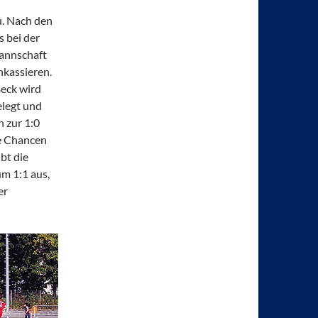
u. Nach den
 bei der
annschaft
nkassieren.
Beck wird
elegt und
 zur 1:0
e Chancen
bt die
m 1:1 aus,
er