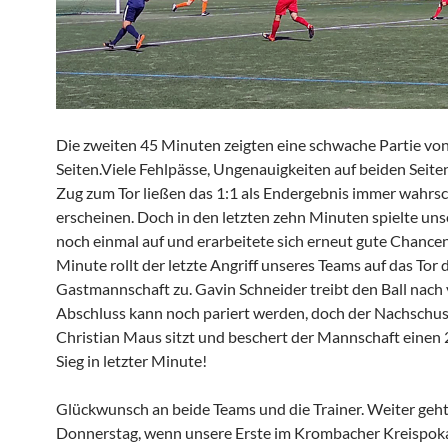
Die zweiten 45 Minuten zeigten eine schwache Partie vo
Seiten.Viele Fehlpässe, Ungenauigkeiten auf beiden Seit
Zug zum Tor ließen das 1:1 als Endergebnis immer wahrsc
erscheinen. Doch in den letzten zehn Minuten spielte uns
noch einmal auf und erarbeitete sich erneut gute Chancen
Minute rollt der letzte Angriff unseres Teams auf das Tor 
Gastmannschaft zu. Gavin Schneider treibt den Ball nach 
Abschluss kann noch pariert werden, doch der Nachschu
Christian Maus sitzt und beschert der Mannschaft einen 2
Sieg in letzter Minute!
Glückwunsch an beide Teams und die Trainer. Weiter geh
Donnerstag, wenn unsere Erste im Krombacher Kreispokal