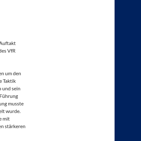
Auftakt
des VfR
en um den
e Taktik
o und sein
0 Führung
rung musste
elt wurde.
e mit
en stärkeren