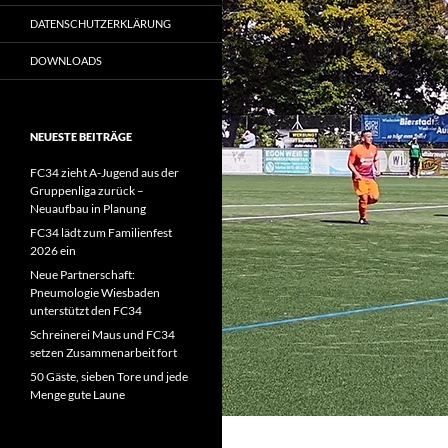
DATENSCHUTZERKLÄRUNG
DOWNLOADS
NEUESTE BEITRÄGE
FC34 zieht A-Jugend aus der
Gruppenliga zurück –
Neuaufbau in Planung
FC34 lädt zum Familienfest
2026 ein
Neue Partnerschaft:
Pneumologie Wiesbaden
unterstützt den FC34
Schreinerei Maus und FC34
setzen Zusammenarbeit fort
50 Gäste, sieben Tore und jede
Menge gute Laune