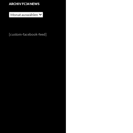
ARCHIV FC34 NEWS
Archiv
FC34
News
[custom-facebook-feed]