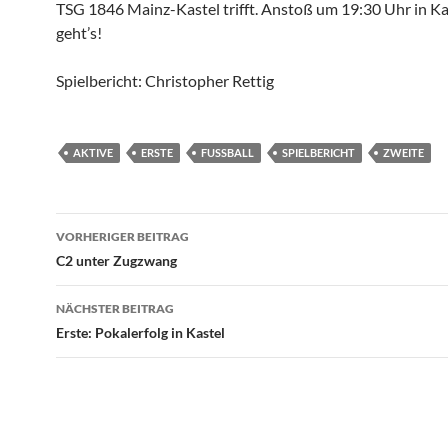
TSG 1846 Mainz-Kastel trifft. Anstoß um 19:30 Uhr in Ka
geht’s!
Spielbericht: Christopher Rettig
AKTIVE
ERSTE
FUSSBALL
SPIELBERICHT
ZWEITE
Beitragsnavigation
VORHERIGER BEITRAG
C2 unter Zugzwang
NÄCHSTER BEITRAG
Erste: Pokalerfolg in Kastel