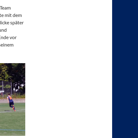
 Team
te mit dem
icke später
 und
Ende vor
 seinem