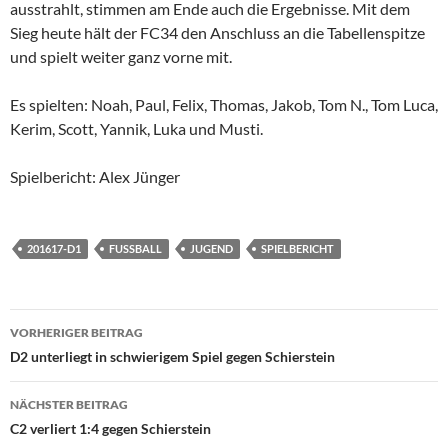
ausstrahlt, stimmen am Ende auch die Ergebnisse. Mit dem
Sieg heute hält der FC34 den Anschluss an die Tabellenspitze
und spielt weiter ganz vorne mit.
Es spielten: Noah, Paul, Felix, Thomas, Jakob, Tom N., Tom Luca,
Kerim, Scott, Yannik, Luka und Musti.
Spielbericht: Alex Jünger
201617-D1
FUSSBALL
JUGEND
SPIELBERICHT
Beitragsnavigation
VORHERIGER BEITRAG
D2 unterliegt in schwierigem Spiel gegen Schierstein
NÄCHSTER BEITRAG
C2 verliert 1:4 gegen Schierstein