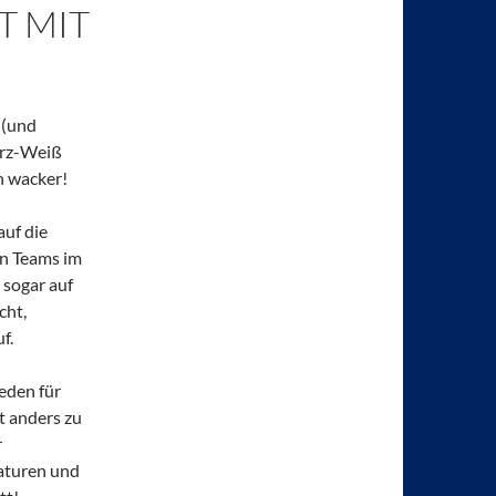
 MIT
 (und
arz-Weiß
h wacker!
auf die
en Teams im
 sogar auf
cht,
f.
eden für
t anders zu
r
aturen und