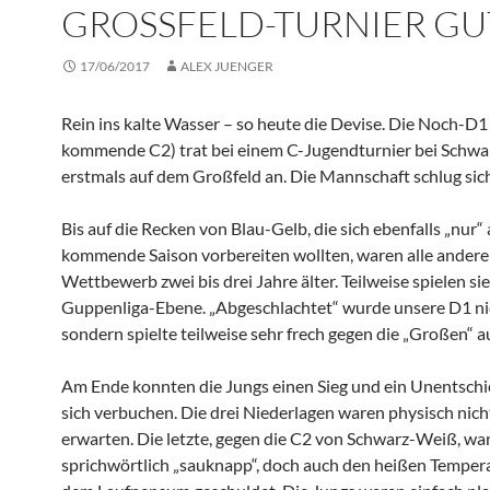
GROSSFELD-TURNIER GUT
17/06/2017
ALEX JUENGER
Rein ins kalte Wasser – so heute die Devise. Die Noch-D1
kommende C2) trat bei einem C-Jugendturnier bei Schw
erstmals auf dem Großfeld an. Die Mannschaft schlug sic
Bis auf die Recken von Blau-Gelb, die sich ebenfalls „nur“ 
kommende Saison vorbereiten wollten, waren alle ander
Wettbewerb zwei bis drei Jahre älter. Teilweise spielen sie
Guppenliga-Ebene. „Abgeschlachtet“ wurde unsere D1 ni
sondern spielte teilweise sehr frech gegen die „Großen“ au
Am Ende konnten die Jungs einen Sieg und ein Unentschi
sich verbuchen. Die drei Niederlagen waren physisch nich
erwarten. Die letzte, gegen die C2 von Schwarz-Weiß, wa
sprichwörtlich „sauknapp“, doch auch den heißen Temper