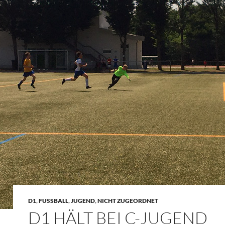
D1
,
FUSSBALL
,
JUGEND
,
NICHT ZUGEORDNET
D1 HÄLT BEI C-JUGEND