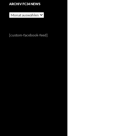
ARCHIV FC34 NEWS
Archiv
FC34
News
[custom-facebook-feed]