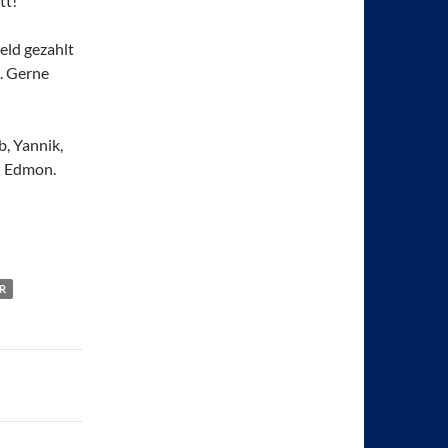
tt!
eld gezahlt
. Gerne
b, Yannik,
d Edmon.
R