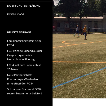
DATENSCHUTZERKLÄRUNG
DOWNLOADS
NEUESTE BEITRÄGE
Familientag begeistert beim
FC34
FC34 zieht A-Jugend aus der
Gruppenliga zurück –
Neuaufbau in Planung
FC34 lädt zum Familienfest
2026 ein
Neue Partnerschaft:
Pneumologie Wiesbaden
unterstützt den FC34
Schreinerei Maus und FC34
setzen Zusammenarbeit fort