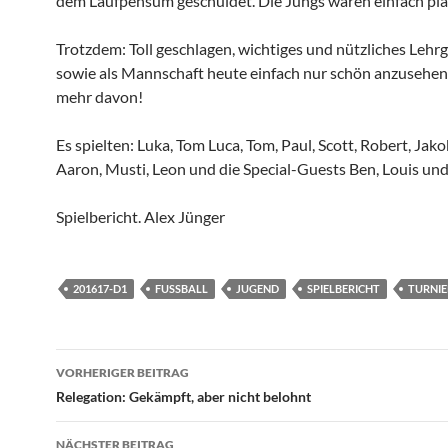
dem Laufpensum geschuldet. Die Jungs waren einfach pla
Trotzdem: Toll geschlagen, wichtiges und nützliches Lehrg
sowie als Mannschaft heute einfach nur schön anzusehen
mehr davon!
Es spielten: Luka, Tom Luca, Tom, Paul, Scott, Robert, Jako
Aaron, Musti, Leon und die Special-Guests Ben, Louis un
Spielbericht. Alex Jünger
201617-D1
FUSSBALL
JUGEND
SPIELBERICHT
TURNIE
Beitragsnavigation
VORHERIGER BEITRAG
Relegation: Gekämpft, aber nicht belohnt
NÄCHSTER BEITRAG