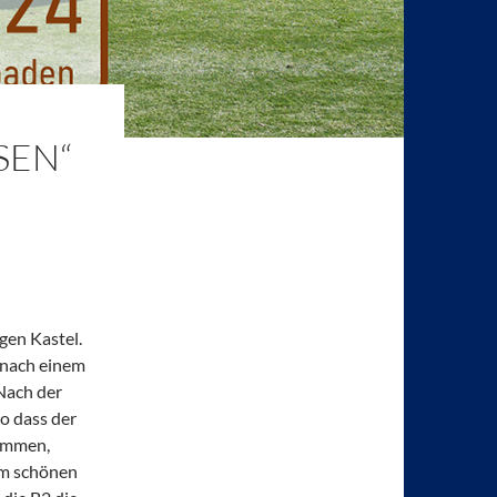
SEN“
gen Kastel.
 nach einem
Nach der
o dass der
nommen,
em schönen