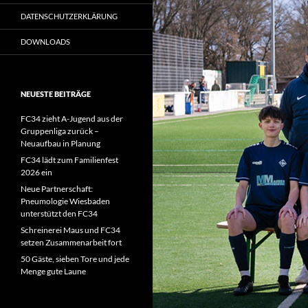
DATENSCHUTZERKLÄRUNG
DOWNLOADS
NEUESTE BEITRÄGE
FC34 zieht A-Jugend aus der
Gruppenliga zurück –
Neuaufbau in Planung
FC34 lädt zum Familienfest
2026 ein
Neue Partnerschaft:
Pneumologie Wiesbaden
unterstützt den FC34
Schreinerei Maus und FC34
setzen Zusammenarbeit fort
50 Gäste, sieben Tore und jede
Menge gute Laune