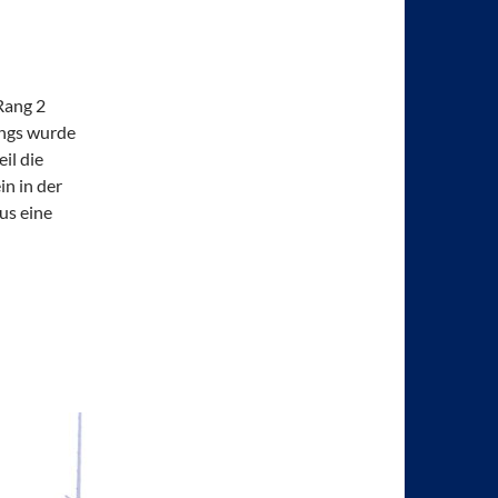
Rang 2
ings wurde
il die
in in der
us eine
!