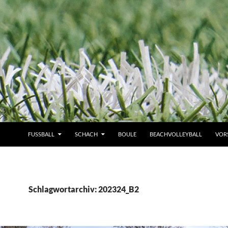
FUSSBALL
SCHACH
BOULE
BEACHVOLLEYBALL
VOR
Schlagwortarchiv: 202324_B2