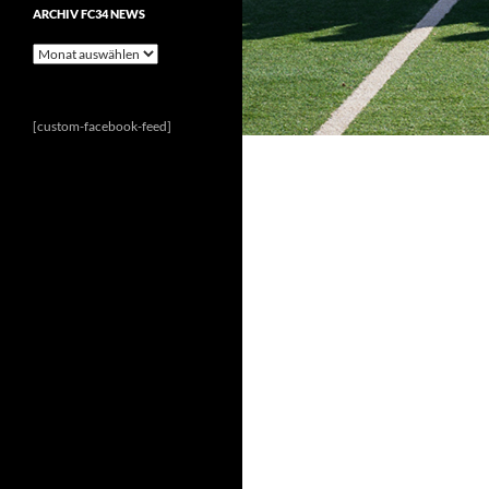
ARCHIV FC34 NEWS
Archiv
FC34
News
[custom-facebook-feed]