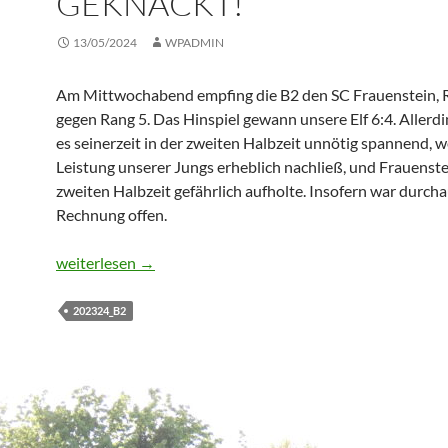
GEKNACKT!
13/05/2024
WPADMIN
Am Mittwochabend empfing die B2 den SC Frauenstein, 
gegen Rang 5. Das Hinspiel gewann unsere Elf 6:4. Allerd
es seinerzeit in der zweiten Halbzeit unnötig spannend, we
Leistung unserer Jungs erheblich nachließ, und Frauenste
zweiten Halbzeit gefährlich aufholte. Insofern war durcha
Rechnung offen.
B2: Mit sehenswerten Treffern die 100er-Marke geknackt
weiterlesen
→
202324_B2