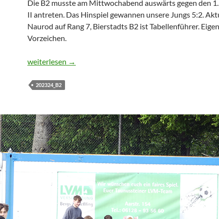
Die B2 musste am Mittwochabend auswärts gegen den 1
II antreten. Das Hinspiel gewannen unsere Jungs 5:2. Aktu
Naurod auf Rang 7, Bierstadts B2 ist Tabellenführer. Eigen
Vorzeichen.
B2: 15 bemerkenswerte Minuten
weiterlesen
→
202324_B2