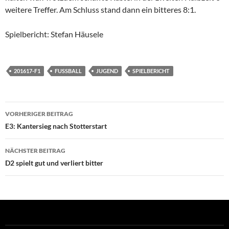
weitere Treffer. Am Schluss stand dann ein bitteres 8:1.
Spielbericht: Stefan Häusele
201617-F1
FUSSBALL
JUGEND
SPIELBERICHT
Beitragsnavigation
VORHERIGER BEITRAG
E3: Kantersieg nach Stotterstart
NÄCHSTER BEITRAG
D2 spielt gut und verliert bitter