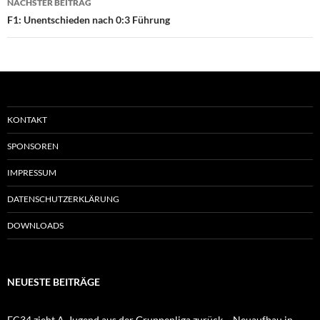
NÄCHSTER BEITRAG
F1: Unentschieden nach 0:3 Führung
KONTAKT
SPONSOREN
IMPRESSUM
DATENSCHUTZERKLÄRUNG
DOWNLOADS
NEUESTE BEITRÄGE
FC34 zieht A-Jugend aus der Gruppenliga zurück – Neuaufbau in