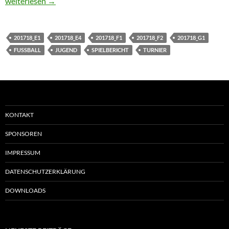
2. Beerschter FairPlay-Cup ein voller Erfolg
weiterlesen
→
201718_E1
201718_E4
201718_F1
201718_F2
201718_G1
FUSSBALL
JUGEND
SPIELBERICHT
TURNIER
KONTAKT
SPONSOREN
IMPRESSUM
DATENSCHUTZERKLÄRUNG
DOWNLOADS