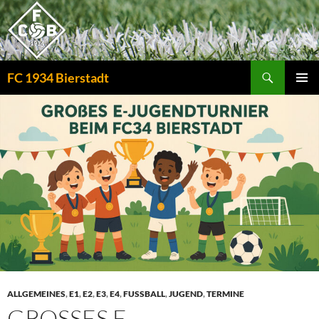
Zum
Inhalt
springen
Suchen
FC 1934 Bierstadt
PRIMÄR
MENÜ
ALLGEMEINES
,
E1
,
E2
,
E3
,
E4
,
FUSSBALL
,
JUGEND
,
TERMINE
GROSSES E-J