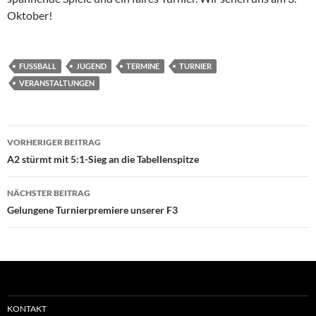
Oktober!
FUSSBALL
JUGEND
TERMINE
TURNIER
VERANSTALTUNGEN
Beitragsnavigation
VORHERIGER BEITRAG
A2 stürmt mit 5:1-Sieg an die Tabellenspitze
NÄCHSTER BEITRAG
Gelungene Turnierpremiere unserer F3
KONTAKT