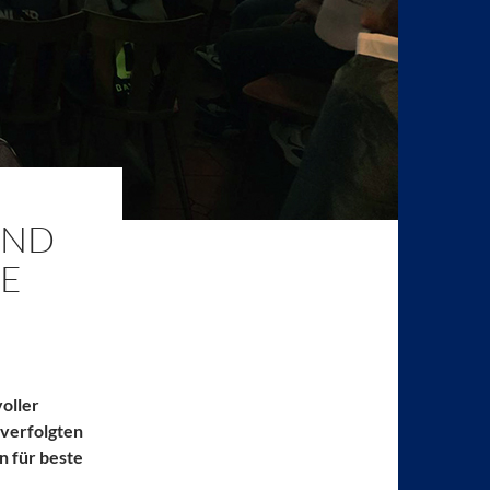
UND
NE
oller
 verfolgten
n für beste