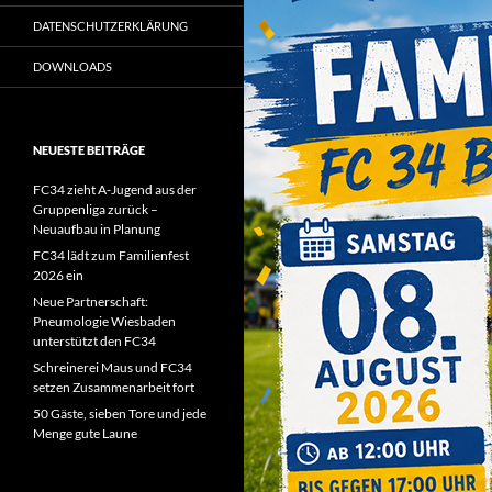
DATENSCHUTZERKLÄRUNG
DOWNLOADS
NEUESTE BEITRÄGE
FC34 zieht A-Jugend aus der
Gruppenliga zurück –
Neuaufbau in Planung
FC34 lädt zum Familienfest
2026 ein
Neue Partnerschaft:
Pneumologie Wiesbaden
unterstützt den FC34
Schreinerei Maus und FC34
setzen Zusammenarbeit fort
50 Gäste, sieben Tore und jede
Menge gute Laune