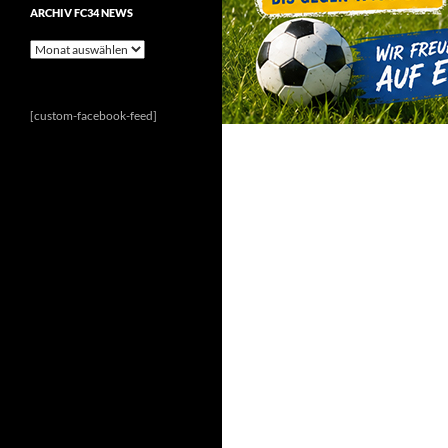
ARCHIV FC34 NEWS
Archiv
FC34
News
[custom-facebook-feed]