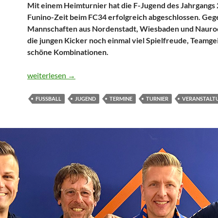
Mit einem Heimturnier hat die F-Jugend des Jahrgangs 
Funino-Zeit beim FC34 erfolgreich abgeschlossen. Geg
Mannschaften aus Nordenstadt, Wiesbaden und Nauro
die jungen Kicker noch einmal viel Spielfreude, Teamge
schöne Kombinationen.
F-Jugend verabschiedet sich mit Heimturnier aus der Fu
weiterlesen
→
FUSSBALL
JUGEND
TERMINE
TURNIER
VERANSTALT