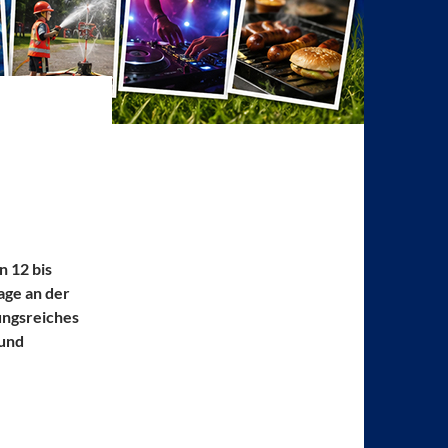
n 12 bis
age an der
ungsreiches
 und