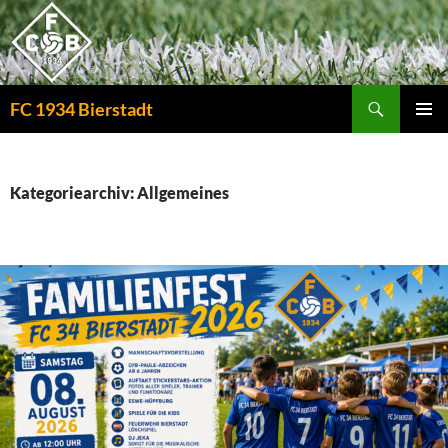
Zum
Inhalt
springen
Suchen
FC 1934 Bierstadt
PRIMÄR
MENÜ
Kategoriearchiv: Allgemeines