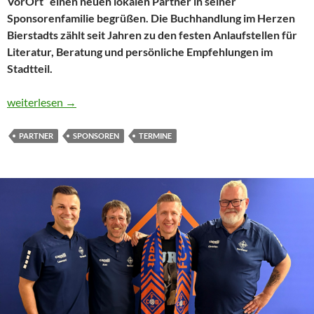
VorOrt“ einen neuen lokalen Partner in seiner
Sponsorenfamilie begrüßen. Die Buchhandlung im Herzen
Bierstadts zählt seit Jahren zu den festen Anlaufstellen für
Literatur, Beratung und persönliche Empfehlungen im
Stadtteil.
Buch VorOrt wird neuer Partner des FC34
weiterlesen
→
PARTNER
SPONSOREN
TERMINE