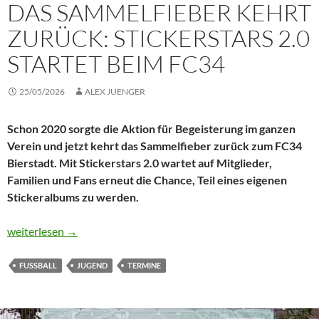
DAS SAMMELFIEBER KEHRT
ZURÜCK: STICKERSTARS 2.0
STARTET BEIM FC34
25/05/2026
ALEX JUENGER
Schon 2020 sorgte die Aktion für Begeisterung im ganzen
Verein und jetzt kehrt das Sammelfieber zurück zum FC34
Bierstadt. Mit Stickerstars 2.0 wartet auf Mitglieder,
Familien und Fans erneut die Chance, Teil eines eigenen
Stickeralbums zu werden.
Das Sammelfieber kehrt zurück: Stickerstars 2.0 startet beim F
weiterlesen
→
FUSSBALL
JUGEND
TERMINE