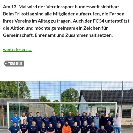
Am 13. Mai wird der Vereinssport bundesweit sichtbar:
Beim Trikottag sind alle Mitglieder aufgerufen, die Farben
ihres Vereins im Alltag zu tragen. Auch der FC34 unterstützt
die Aktion und möchte gemeinsam ein Zeichen für
Gemeinschaft, Ehrenamt und Zusammenhalt setzen.
Trikot an, Flagge zeigen: FC34 unterstützt bundesweiten Trikot
weiterlesen
→
TERMINE