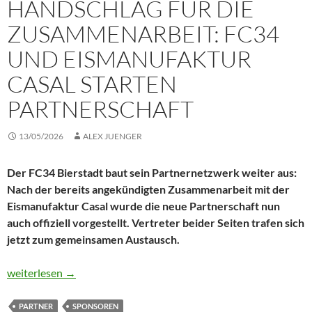
HANDSCHLAG FÜR DIE
ZUSAMMENARBEIT: FC34
UND EISMANUFAKTUR
CASAL STARTEN
PARTNERSCHAFT
13/05/2026
ALEX JUENGER
Der FC34 Bierstadt baut sein Partnernetzwerk weiter aus:
Nach der bereits angekündigten Zusammenarbeit mit der
Eismanufaktur Casal wurde die neue Partnerschaft nun
auch offiziell vorgestellt. Vertreter beider Seiten trafen sich
jetzt zum gemeinsamen Austausch.
Handschlag für die Zusammenarbeit: FC34 und Eismanufaktur Ca
weiterlesen
→
PARTNER
SPONSOREN