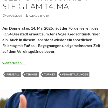
STEIGT AM 14. MAI
08/05/2026
ALEX JUENGER
Am Donnerstag, 14. Mai 2026, lädt der Förderverein des
FC34 Bierstadt erneut zum Jens Vogel Gedächtnisturnier
ein. Auch in diesem Jahr steht wieder ein sportlicher
Feiertag mit Fußball, Begegnungen und gemeinsamer Zeit
auf dem Vereinsgelände bevor.
Der FÖV lädt ein: Jens Vogel Gedächtnisturnier steigt am 14. M
weiterlesen
→
FUSSBALL
TERMINE
TURNIER
VERANSTALTUNGEN