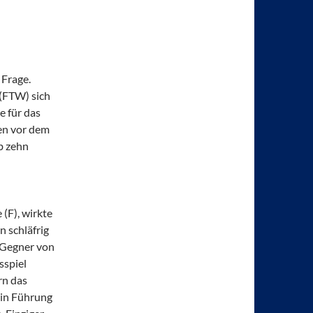
 Frage.
(FTW) sich
e für das
en vor dem
b zehn
 (F), wirkte
 schläfrig
 Gegner von
sspiel
rn das
 in Führung