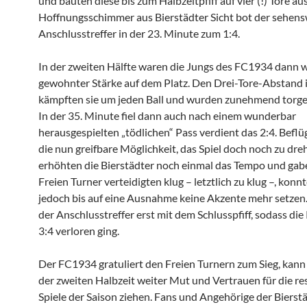
und bauten diese bis zum Halbzeitpfiff auf vier (!) Tore aus
Hoffnungsschimmer aus Bierstädter Sicht bot der sehen
Anschlusstreffer in der 23. Minute zum 1:4.
In der zweiten Hälfte waren die Jungs des FC1934 dann w
gewohnter Stärke auf dem Platz. Den Drei-Tore-Abstand
kämpften sie um jeden Ball und wurden zunehmend torgef
In der 35. Minute fiel dann auch nach einem wunderbar
herausgespielten „tödlichen“ Pass verdient das 2:4. Beflü
die nun greifbare Möglichkeit, das Spiel doch noch zu dre
erhöhten die Bierstädter noch einmal das Tempo und gabe
Freien Turner verteidigten klug – letztlich zu klug –, konn
jedoch bis auf eine Ausnahme keine Akzente mehr setzen. 
der Anschlusstreffer erst mit dem Schlusspfiff, sodass die 
3:4 verloren ging.
Der FC1934 gratuliert den Freien Turnern zum Sieg, kann
der zweiten Halbzeit weiter Mut und Vertrauen für die re
Spiele der Saison ziehen. Fans und Angehörige der Bierst