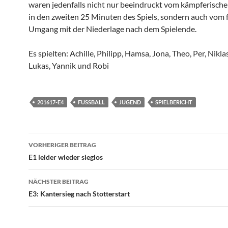
waren jedenfalls nicht nur beeindruckt vom kämpferisch
in den zweiten 25 Minuten des Spiels, sondern auch vom 
Umgang mit der Niederlage nach dem Spielende.
Es spielten: Achille, Philipp, Hamsa, Jona, Theo, Per, Niklas
Lukas, Yannik und Robi
201617-E4
FUSSBALL
JUGEND
SPIELBERICHT
Beitragsnavigation
VORHERIGER BEITRAG
E1 leider wieder sieglos
NÄCHSTER BEITRAG
E3: Kantersieg nach Stotterstart