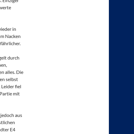
. Einziger
swerte
ieder in
 im Nacken
ährlicher.
gelt durch
hen,
n alles. Die
ten selbst
Leider fiel
Partie mit
 jedoch aus
stlichen
ädter E4