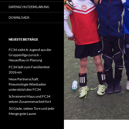
DATENSCHUTZERKLÄRUNG
DOWNLOADS
NEUESTE BEITRÄGE
FC34 zieht A-Jugend aus der
Gruppenliga zurück –
Neuaufbau in Planung
FC34 lädt zum Familienfest
2026 ein
Neue Partnerschaft:
Pneumologie Wiesbaden
unterstützt den FC34
Schreinerei Maus und FC34
setzen Zusammenarbeit fort
50 Gäste, sieben Tore und jede
Menge gute Laune