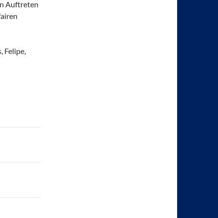
en Auftreten
fairen
, Felipe,