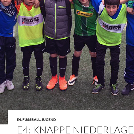
E4
,
FUSSBALL
,
JUGEND
E4: KNAPPE NIEDERLAGE