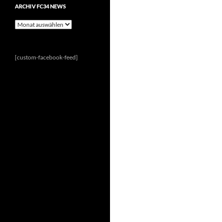
ARCHIV FC34 NEWS
Archiv
FC34
News
[custom-facebook-feed]