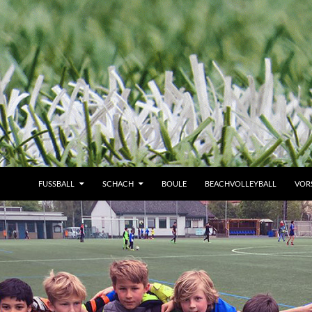
FUSSBALL
SCHACH
BOULE
BEACHVOLLEYBALL
VOR