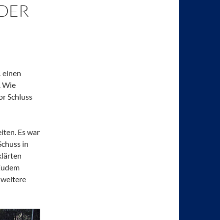
DER
1 einen
. Wie
vor Schluss
iten. Es war
Schuss in
klärten
 Zudem
 weitere