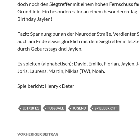
doch noch den Siegtreffer mit einem hohen Fernschuss fa
Grundlinie. Ein besonderes Tor an einem besonderen Tag
Birthday Jaylen!
Fazit: Spannung pur an der Nauroder Straße. Verdienter 
auch am Ende etwas glücklich mit dem Siegtreffer in letz
durch Geburtstagskind Jaylen.
Es spielten (alphabetisch): David, Emilio, Florian, Jaylen,
Joris, Laurens, Martin, Niklas (TW), Noah.
Spielbericht: Henryk Deter
201718_E1
FUSSBALL
JUGEND
SPIELBERICHT
Beitragsnavigation
VORHERIGER BEITRAG