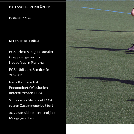
DATENSCHUTZERKLÄRUNG
DOWNLOADS
NEUESTE BEITRÄGE
FC34 zieht A-Jugend aus der
Gruppenliga zurück –
Neuaufbau in Planung
FC34 lädt zum Familienfest
2026 ein
Neue Partnerschaft:
Pneumologie Wiesbaden
unterstützt den FC34
Schreinerei Maus und FC34
setzen Zusammenarbeit fort
50 Gäste, sieben Tore und jede
Menge gute Laune