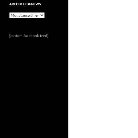
ARCHIV FC34 NEWS
Archiv
FC34
News
[custom-facebook-feed]