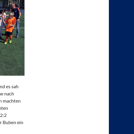
nd es sah
he nach
on machten
eten
 2:2
er Buben ein