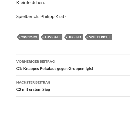
Kleinfeldchen.
Spielberich: Philipp Kratz
201819-D3
FUSSBALL
JUGEND
SPIELBERICHT
Beitragsnavigation
VORHERIGER BEITRAG
C1: Knappes Pokalaus gegen Gruppenligist
NÄCHSTER BEITRAG
C2 mit erstem Sieg