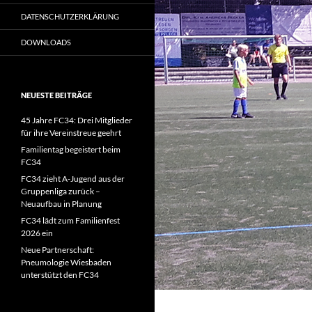
DATENSCHUTZERKLÄRUNG
DOWNLOADS
NEUESTE BEITRÄGE
45 Jahre FC34: Drei Mitglieder
für ihre Vereinstreue geehrt
Familientag begeistert beim
FC34
FC34 zieht A-Jugend aus der
Gruppenliga zurück –
Neuaufbau in Planung
FC34 lädt zum Familienfest
2026 ein
Neue Partnerschaft:
Pneumologie Wiesbaden
unterstützt den FC34