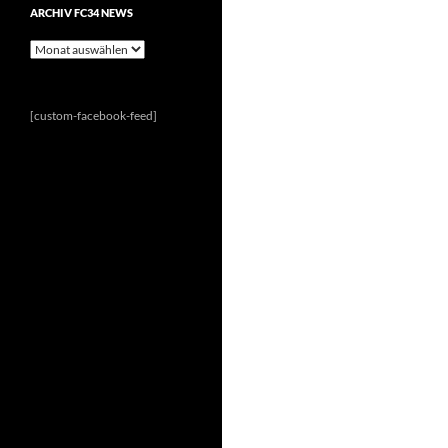
ARCHIV FC34 NEWS
Archiv
FC34
News
[custom-facebook-feed]