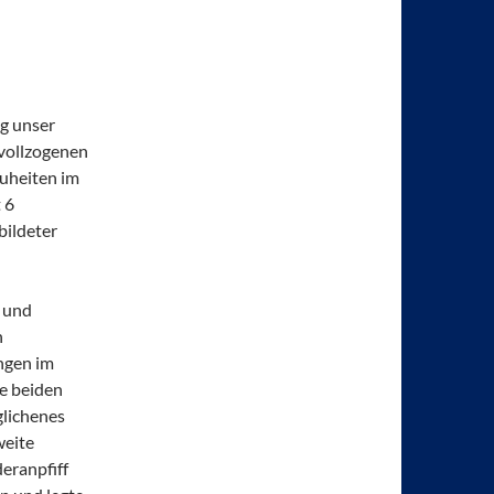
ng unser
 vollzogenen
euheiten im
 6
bildeter
 und
n
ngen im
ie beiden
glichenes
weite
deranpfiff