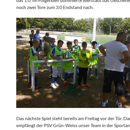
das 1:0. Im Folgenden dominierte Bierstadt das Geschehe
noch zwei Tore zum 3:0 Endstand nach.
Das nächste Spiel steht bereits am Freitag vor der Tür. D
empfängt der PSV Grün-Weiss unser Team in der Sporta