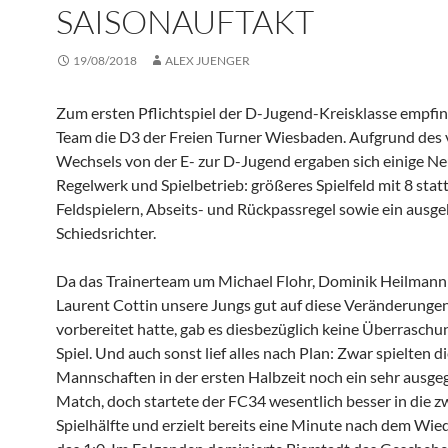
SAISONAUFTAKT
19/08/2018
ALEX JUENGER
Zum ersten Pflichtspiel der D-Jugend-Kreisklasse empfi
Team die D3 der Freien Turner Wiesbaden. Aufgrund des
Wechsels von der E- zur D-Jugend ergaben sich einige N
Regelwerk und Spielbetrieb: größeres Spielfeld mit 8 statt
Feldspielern, Abseits- und Rückpassregel sowie ein ausge
Schiedsrichter.
Da das Trainerteam um Michael Flohr, Dominik Heilmann
Laurent Cottin unsere Jungs gut auf diese Veränderunge
vorbereitet hatte, gab es diesbezüglich keine Überraschu
Spiel. Und auch sonst lief alles nach Plan: Zwar spielten d
Mannschaften in der ersten Halbzeit noch ein sehr ausge
Match, doch startete der FC34 wesentlich besser in die z
Spielhälfte und erzielt bereits eine Minute nach dem Wie