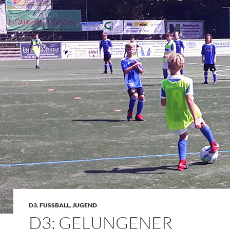
D3
,
FUSSBALL
,
JUGEND
D3: GELUNGENER