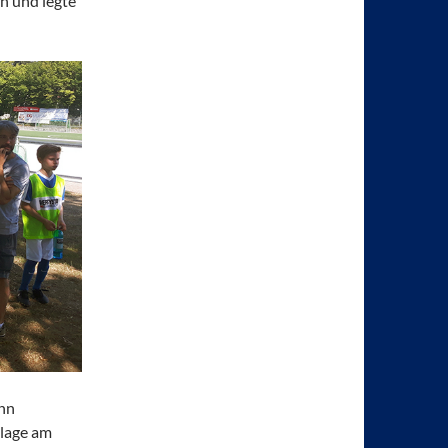
n und legte
ann
nlage am