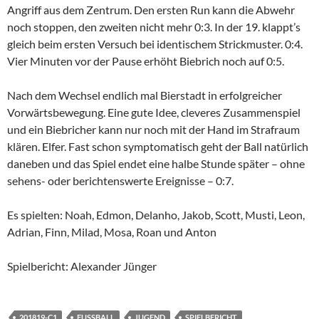
Angriff aus dem Zentrum. Den ersten Run kann die Abwehr
noch stoppen, den zweiten nicht mehr 0:3. In der 19. klappt’s
gleich beim ersten Versuch bei identischem Strickmuster. 0:4.
Vier Minuten vor der Pause erhöht Biebrich noch auf 0:5.
Nach dem Wechsel endlich mal Bierstadt in erfolgreicher
Vorwärtsbewegung. Eine gute Idee, cleveres Zusammenspiel
und ein Biebricher kann nur noch mit der Hand im Strafraum
klären. Elfer. Fast schon symptomatisch geht der Ball natürlich
daneben und das Spiel endet eine halbe Stunde später – ohne
sehens- oder berichtenswerte Ereignisse – 0:7.
Es spielten: Noah, Edmon, Delanho, Jakob, Scott, Musti, Leon,
Adrian, Finn, Milad, Mosa, Roan und Anton
Spielbericht: Alexander Jünger
201819-C1
FUSSBALL
JUGEND
SPIELBERICHT