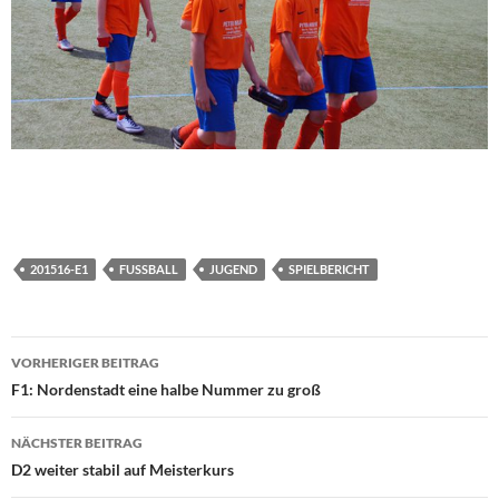
201516-E1
FUSSBALL
JUGEND
SPIELBERICHT
Beitragsnavigation
VORHERIGER BEITRAG
F1: Nordenstadt eine halbe Nummer zu groß
NÄCHSTER BEITRAG
D2 weiter stabil auf Meisterkurs