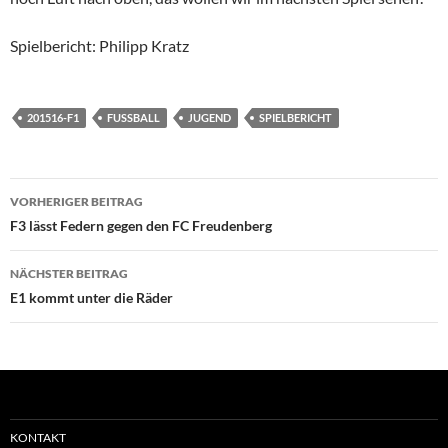
Spielbericht: Philipp Kratz
201516-F1
FUSSBALL
JUGEND
SPIELBERICHT
Beitragsnavigation
VORHERIGER BEITRAG
F3 lässt Federn gegen den FC Freudenberg
NÄCHSTER BEITRAG
E1 kommt unter die Räder
KONTAKT