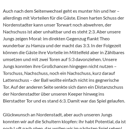
Auch nach dem Seitenwechsel geht es munter hin und her –
allerdings mit Vorteilen für die Gäste. Einen harten Schuss der
Nordenstadter kann unser Torwart noch abwehren, der
Nachschuss ist aber unhaltbar und es steht 2:3. Aber unsere
Jungs zeigen Moral: im direkten Gegenzug flankt Theo
wunderbar zu Hamza und der macht das 3:3. In der Folgezeit
können die Gäste ihre Vorteile im Mittelfeld aber in Zählbares
umsetzen und mit zwei Toren auf 5:3 davonziehen. Unsere
Jungs konnten ihre Großchancen hingegen nicht nutzen –
Torschuss, Nachschuss, noch ein Nachschuss, kurz darauf
Lattenschuss – der Ball wollte einfach nicht ins gegnerische
Tor. Auf der anderen Seite senkte sich dann ein Distanzschuss
der Nordenstadter über unseren Keeper hinweg ins
Bierstadter Tor und es stand 6:3. Damit war das Spiel gelaufen.
Glückwunsch an Nordenstadt, aber auch unseren Jungs
konnten wir auf die Schultern klopfen: ihr habt Potential, da ist
noch Luft nach oben, das wollen wir im nächsten Spiel sehen!