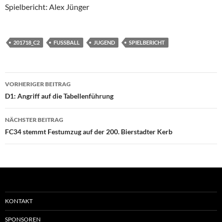
Spielbericht: Alex Jünger
201718_C2
FUSSBALL
JUGEND
SPIELBERICHT
Beitragsnavigation
VORHERIGER BEITRAG
D1: Angriff auf die Tabellenführung
NÄCHSTER BEITRAG
FC34 stemmt Festumzug auf der 200. Bierstadter Kerb
KONTAKT
SPONSOREN