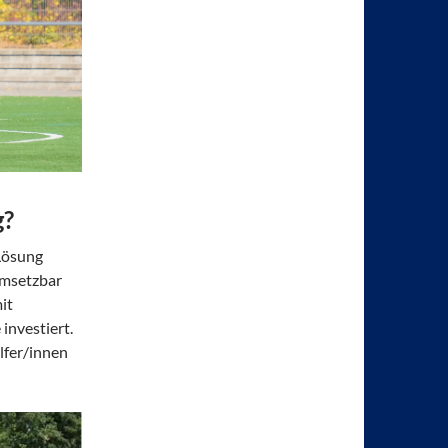
g?
Lösung
 umsetzbar
it
investiert.
lfer/innen