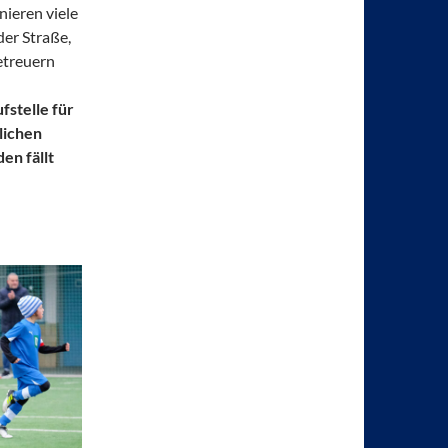
nieren viele
er Straße,
etreuern
fstelle für
lichen
en fällt