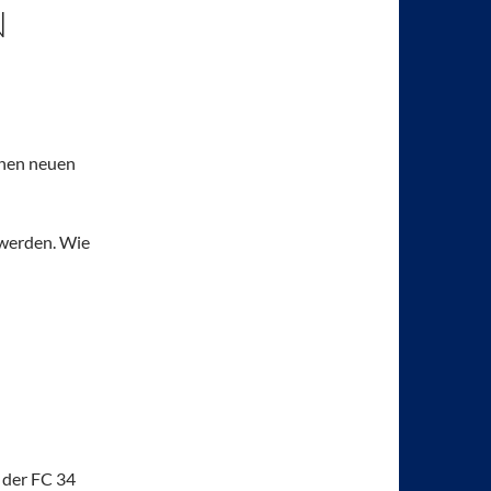
N
inen neuen
 werden. Wie
 der FC 34