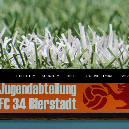
FUSSBALL
SCHACH
BOULE
BEACHVOLLEYBALL
VOR