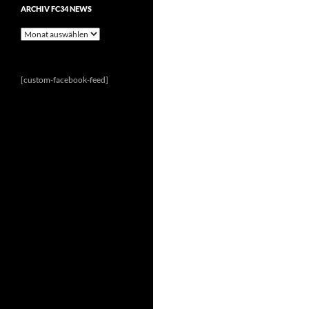
ARCHIV FC34 NEWS
Archiv
FC34
News
[custom-facebook-feed]