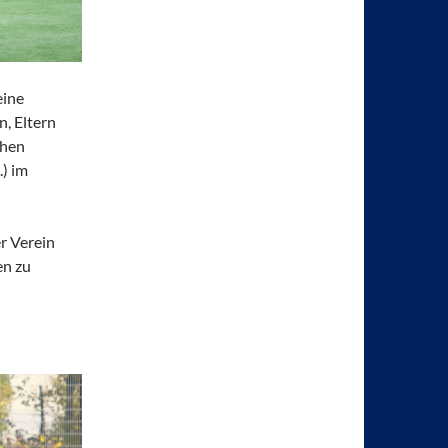
eine
, Eltern
chen
.) im
er Verein
en zu