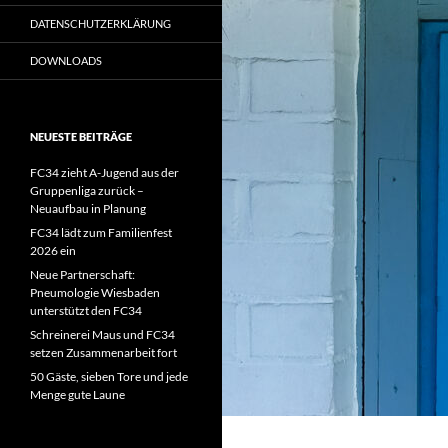
DATENSCHUTZERKLÄRUNG
DOWNLOADS
NEUESTE BEITRÄGE
FC34 zieht A-Jugend aus der
Gruppenliga zurück –
Neuaufbau in Planung
FC34 lädt zum Familienfest
2026 ein
Neue Partnerschaft:
Pneumologie Wiesbaden
unterstützt den FC34
Schreinerei Maus und FC34
setzen Zusammenarbeit fort
50 Gäste, sieben Tore und jede
Menge gute Laune