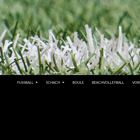
FUSSBALL
SCHACH
BOULE
BEACHVOLLEYBALL
VOR