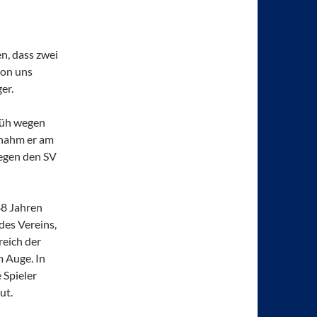
n, dass zwei
von uns
er.
früh wegen
 nahm er am
gegen den SV
88 Jahren
des Vereins,
reich der
m Auge. In
 Spieler
ut.