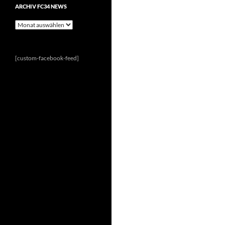
ARCHIV FC34 NEWS
Archiv
FC34
News
[custom-facebook-feed]