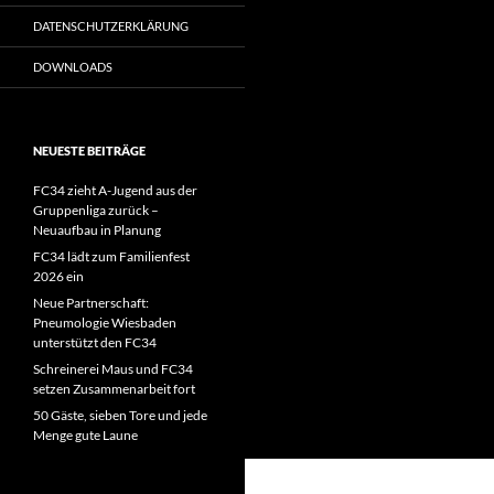
DATENSCHUTZERKLÄRUNG
DOWNLOADS
NEUESTE BEITRÄGE
FC34 zieht A-Jugend aus der
Gruppenliga zurück –
Neuaufbau in Planung
FC34 lädt zum Familienfest
2026 ein
Neue Partnerschaft:
Pneumologie Wiesbaden
unterstützt den FC34
Schreinerei Maus und FC34
setzen Zusammenarbeit fort
50 Gäste, sieben Tore und jede
Menge gute Laune