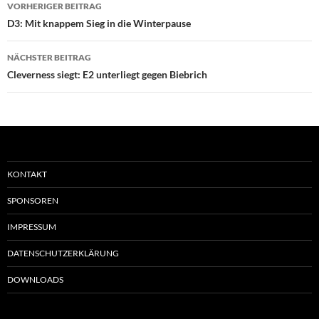
Beitragsnavigation
VORHERIGER BEITRAG
D3: Mit knappem Sieg in die Winterpause
NÄCHSTER BEITRAG
Cleverness siegt: E2 unterliegt gegen Biebrich
KONTAKT
SPONSOREN
IMPRESSUM
DATENSCHUTZERKLÄRUNG
DOWNLOADS