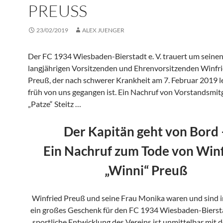
PREUSS
23/02/2019
ALEX JUENGER
Der FC 1934 Wiesbaden-Bierstadt e. V. trauert um seine
langjährigen Vorsitzenden und Ehrenvorsitzenden Winfri
Preuß, der nach schwerer Krankheit am 7. Februar 2019 le
früh von uns gegangen ist. Ein Nachruf von Vorstandsmitg
„Patze“ Steitz …
Der Kapitän geht von Bord 
Ein Nachruf zum Tode von Win
„Winni“ Preuß
Winfried Preuß und seine Frau Monika waren und sind
ein großes Geschenk für den FC 1934 Wiesbaden-Bierstad
sportliche Entwicklung des Vereins ist unmittelbar mi