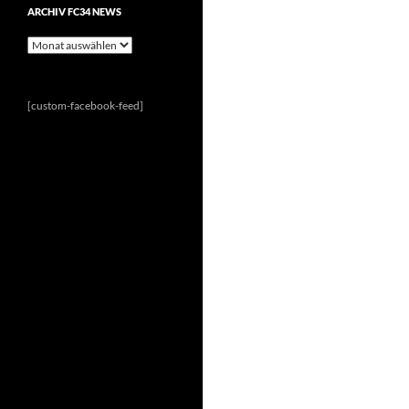
ARCHIV FC34 NEWS
Archiv
FC34
News
[custom-facebook-feed]