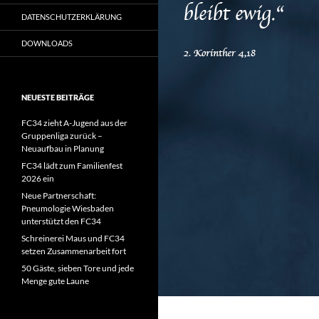
DATENSCHUTZERKLÄRUNG
DOWNLOADS
NEUESTE BEITRÄGE
FC34 zieht A-Jugend aus der
Gruppenliga zurück –
Neuaufbau in Planung
FC34 lädt zum Familienfest
2026 ein
Neue Partnerschaft:
Pneumologie Wiesbaden
unterstützt den FC34
Schreinerei Maus und FC34
setzen Zusammenarbeit fort
50 Gäste, sieben Tore und jede
Menge gute Laune