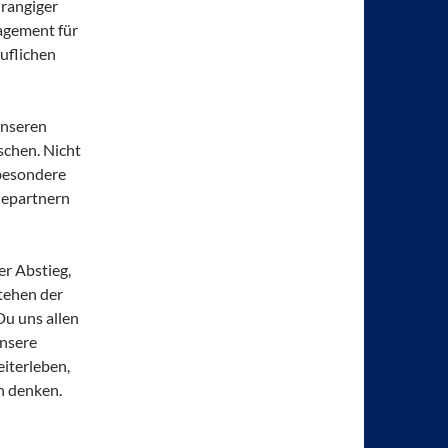
rangiger
gagement für
uflichen
unseren
chen. Nicht
sbesondere
hepartnern
er Abstieg,
tehen der
u uns allen
unsere
eiterleben,
h denken.