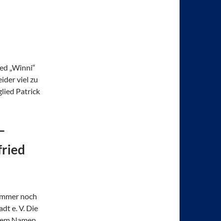
n
ed „Winni“
ider viel zu
lied Patrick
–
fried
 immer noch
t e. V. Die
t dem Namen