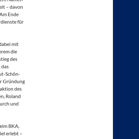
eit – davon
. Am Ende
rdienste für
 dabei mit
erem die
stieg des
, das
mut-Schön-
er Gründung
aktion des
en, Roland
durch und
beim BKA,
el erlebt –