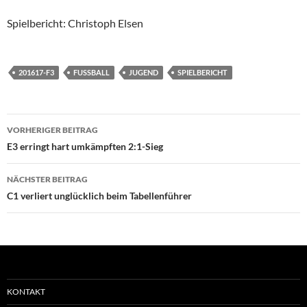
Spielbericht: Christoph Elsen
201617-F3
FUSSBALL
JUGEND
SPIELBERICHT
Beitragsnavigation
VORHERIGER BEITRAG
E3 erringt hart umkämpften 2:1-Sieg
NÄCHSTER BEITRAG
C1 verliert unglücklich beim Tabellenführer
KONTAKT