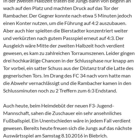
In der zweiten Halbzeit traten die Jungs dann von Beginn an
wach auf den Platz und machten Druck auf das Tor der
Rambacher. Der Gegner konnte nach etwa 5 Minuten jedoch
einen Konter nutzen, um die Führung auf 4:2 auszubauen.
Aber auch hier spielten die Bierstadter konzentriert weiter
und verkürzten nach gutem Passspiel erneut auf 4:3. Der
Ausgleich wäre Mitte der zweiten Halbzeit hoch verdient
gewesen, es kam zu zahlreichen Torraumszenen. Leider gingen
drei hochkarätige Chancen in der Schlussphase nur knapp am
Tor vorbei, ein satter Schuss aus der Distanz traf die Latte des
gegnerischen Tors. Im Drang des FC 34 nach vorn hatte man
die Abwehr vernachlässigt und die Rambacher kamen in den
Schlussminuten noch zu 2 Treffern zum 6:3 Endstand.
Auch heute, beim Heimdebüt der neuen F3-Jugend-
Mannschaft, sahen die Zuschauer ein sehr ansehnliches
Fußballspiel. Ein Unentschieden wäre in jedem Fall verdient
gewesen. Bereits heute freuen sich die Jungs auf das nächste
Auswärtsspiel am Samstag 8.10.2016 in Biebrich.