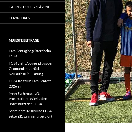
DATENSCHUTZERKLÄRUNG
DOWNLOADS
NEUESTE BEITRÄGE
Familientag begeistert beim
FC34
FC34 zieht A-Jugend aus der
Gruppenliga zurück –
Neuaufbau in Planung
FC34 lädt zum Familienfest
2026 ein
Neue Partnerschaft:
Pneumologie Wiesbaden
unterstützt den FC34
Schreinerei Maus und FC34
setzen Zusammenarbeit fort