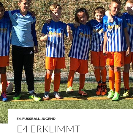
E4
,
FUSSBALL
,
JUGEND
E4 ERKLIMMT