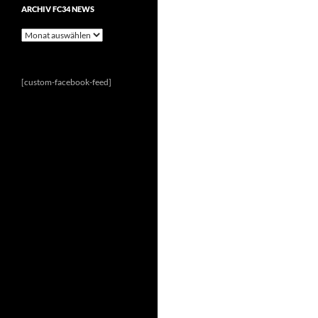
ARCHIV FC34 NEWS
Archiv
FC34
News
[custom-facebook-feed]