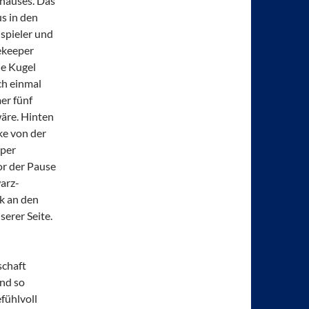
ehäuses. Das
s in den
spieler und
tekeeper
ie Kugel
ch einmal
er fünf
wäre. Hinten
ke von der
 per
or der Pause
arz-
k an den
serer Seite.
schaft
Und so
fühlvoll