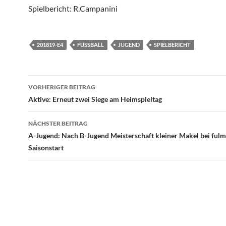
Spielbericht: R.Campanini
201819-E4
FUSSBALL
JUGEND
SPIELBERICHT
Beitragsnavigation
VORHERIGER BEITRAG
Aktive: Erneut zwei Siege am Heimspieltag
NÄCHSTER BEITRAG
A-Jugend: Nach B-Jugend Meisterschaft kleiner Makel bei ful
Saisonstart