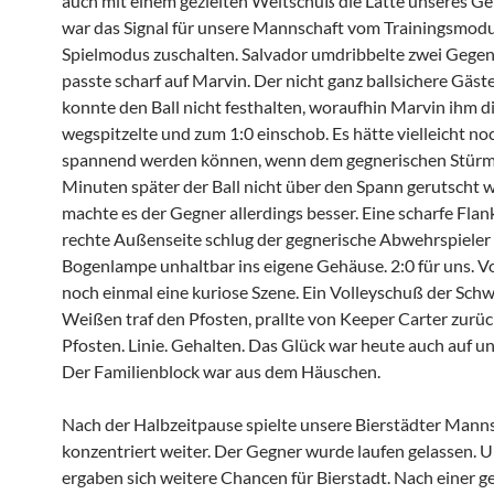
auch mit einem gezielten Weitschuß die Latte unseres G
war das Signal für unsere Mannschaft vom Trainingsmodu
Spielmodus zuschalten. Salvador umdribbelte zwei Gegen
passte scharf auf Marvin. Der nicht ganz ballsichere Gäs
konnte den Ball nicht festhalten, woraufhin Marvin ihm d
wegspitzelte und zum 1:0 einschob. Es hätte vielleicht no
spannend werden können, wenn dem gegnerischen Stürm
Minuten später der Ball nicht über den Spann gerutscht 
machte es der Gegner allerdings besser. Eine scharfe Flan
rechte Außenseite schlug der gegnerische Abwehrspieler
Bogenlampe unhaltbar ins eigene Gehäuse. 2:0 für uns. V
noch einmal eine kuriose Szene. Ein Volleyschuß der Schw
Weißen traf den Pfosten, prallte von Keeper Carter zurüc
Pfosten. Linie. Gehalten. Das Glück war heute auch auf un
Der Familienblock war aus dem Häuschen.
Nach der Halbzeitpause spielte unsere Bierstädter Mann
konzentriert weiter. Der Gegner wurde laufen gelassen. 
ergaben sich weitere Chancen für Bierstadt. Nach einer ge