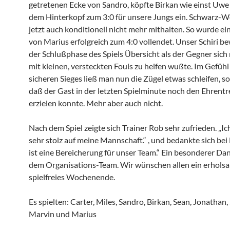
getretenen Ecke von Sandro, köpfte Birkan wie einst Uwe 
dem Hinterkopf zum 3:0 für unsere Jungs ein. Schwarz-
jetzt auch konditionell nicht mehr mithalten. So wurde ei
von Marius erfolgreich zum 4:0 vollendet. Unser Schiri be
der Schlußphase des Spiels Übersicht als der Gegner sich
mit kleinen, versteckten Fouls zu helfen wußte. Im Gefühl
sicheren Sieges ließ man nun die Zügel etwas schleifen, so
daß der Gast in der letzten Spielminute noch den Ehrentr
erzielen konnte. Mehr aber auch nicht.
Nach dem Spiel zeigte sich Trainer Rob sehr zufrieden. „Ic
sehr stolz auf meine Mannschaft.“ , und bedankte sich bei 
ist eine Bereicherung für unser Team.“ Ein besonderer Dan
dem Organisations-Team. Wir wünschen allen ein erhols
spielfreies Wochenende.
Es spielten: Carter, Miles, Sandro, Birkan, Sean, Jonathan,
Marvin und Marius