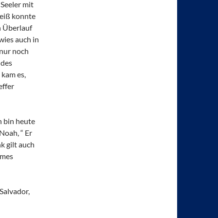
Seeler mit
Weiß konnte
n Überlauf
wies auch in
 nur noch
 des
 kam es,
effer
h bin heute
Noah, “ Er
k gilt auch
ames
 Salvador,