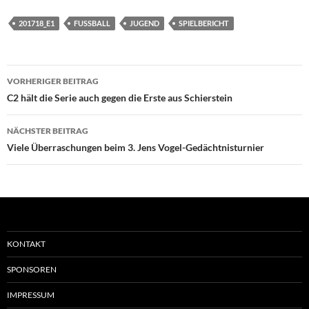
201718_E1
FUSSBALL
JUGEND
SPIELBERICHT
Beitragsnavigation
VORHERIGER BEITRAG
C2 hält die Serie auch gegen die Erste aus Schierstein
NÄCHSTER BEITRAG
Viele Überraschungen beim 3. Jens Vogel-Gedächtnisturnier
KONTAKT
SPONSOREN
IMPRESSUM