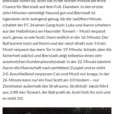
Bierstadt sofort da. Scott hat in der dritten Minute die erste
Chance für Bierstadt auf dem Fuß. Daneben. In den ersten
zehn Minuten verteidigt Naurod gut und Bierstadt ist
irgendwie nicht zwingend genug. Ab der zwölften Minute
schaltet der FC 34 einen Gang hoch: Luka und Aaron scheitern
aus der Halbdistanz am Nauroder Torwart – Musti verpasst
auch, genau so wie Scott. Dann endlich in der 16. Minute: Der
Ball kommt hoch auf Kerim und der netzt direkt zum 1:0 ein.
Musti verpasst das leere Tor in der 19. Minute. Schade, aber die
Sicherheit wächst und Bierstadt zeigt teilweise einen sehr
ansehnlichen Kombinationsfussball. In der 22. Minute belohnt
Aaron die Mannschaft nach perfektem Zuspiel und es steht
2:0. Anschließend verpassen Can und Musti nur knapp. In der
26. Minute kann nur ein Foul Scott am 3:0 hindern – nur
Zentimeter außerhalb des Strafraums. Strafstoß! Jakob führt
aus, trifft den Torwart, der Ball prallt ab, Scott holt ihn sich und
es steht 3:0.