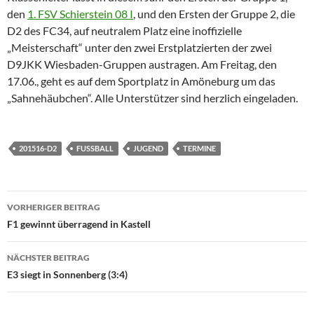
den
1. FSV Schierstein 08 I
, und den Ersten der Gruppe 2, die
D2 des FC34, auf neutralem Platz eine inoffizielle
„Meisterschaft“ unter den zwei Erstplatzierten der zwei
D9JKK Wiesbaden-Gruppen austragen. Am Freitag, den
17.06., geht es auf dem Sportplatz in Amöneburg um das
„Sahnehäubchen“. Alle Unterstützer sind herzlich eingeladen.
201516-D2
FUSSBALL
JUGEND
TERMINE
Beitragsnavigation
VORHERIGER BEITRAG
F1 gewinnt überragend in Kastell
NÄCHSTER BEITRAG
E3 siegt in Sonnenberg (3:4)