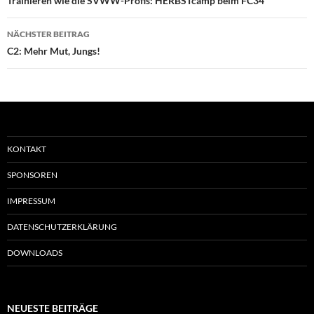
Trainieren wie die SVWW-Profis: HERBSTcamp beim FC34
NÄCHSTER BEITRAG
C2: Mehr Mut, Jungs!
KONTAKT
SPONSOREN
IMPRESSUM
DATENSCHUTZERKLÄRUNG
DOWNLOADS
NEUESTE BEITRÄGE