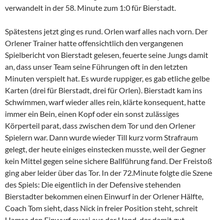
verwandelt in der 58. Minute zum 1:0 für Bierstadt.
Spätestens jetzt ging es rund. Orlen warf alles nach vorn. Der
Orlener Trainer hatte offensichtlich den vergangenen
Spielbericht von Bierstadt gelesen, feuerte seine Jungs damit
an, dass unser Team seine Führungen oft in den letzten
Minuten verspielt hat. Es wurde ruppiger, es gab etliche gelbe
Karten (drei für Bierstadt, drei für Orlen). Bierstadt kam ins
Schwimmen, warf wieder alles rein, klärte konsequent, hatte
immer ein Bein, einen Kopf oder ein sonst zulässiges
Körperteil parat, dass zwischen dem Tor und den Orlener
Spielern war. Dann wurde wieder Till kurz vorm Strafraum
gelegt, der heute einiges einstecken musste, weil der Gegner
kein Mittel gegen seine sichere Ballführung fand. Der Freistoß
ging aber leider über das Tor. In der 72.Minute folgte die Szene
des Spiels: Die eigentlich in der Defensive stehenden
Bierstadter bekommen einen Einwurf in der Orlener Hälfte,
Coach Tom sieht, dass Nick in freier Position steht, schreit
Hamsa den Einwurf quasi aus der Hand, der damit gut