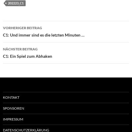
202223_C1
Beitragsnavigation
VORHERIGER BEITRAG
C1: Und immer sind es die letzten Minuten …
NÄCHSTER BEITRAG
C1: Ein Spiel zum Abhaken
KONTAKT
SPONSOREN
IMPRESSUM
DATENSCHUTZERKLÄRUNG