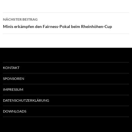
Beitragsnavigation
NÄCHSTER BEITRAG
Minis erkämpfen den Fairness-Pokal beim Rheinhöhen-Cup
KONTAKT
SPONSOREN
IMPRESSUM
DATENSCHUTZERKLÄRUNG
DOWNLOADS