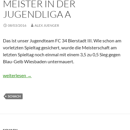
MEISTER IN DER
JUGENDLIGA A
08/03/2016
ALEX JUENGER
Das ist unser Jugendteam FC 34 Bierstadt III. Wie schon am
vorletzten Spieltag gesichert, wurde die Meisterschaft am
letzten Spieltag noch einmal mit einem 3,5 zu 0,5 Sieg gegen
Blau-Gelb Wiesbaden untermauert.
Ungeschlagener Meister in der Jugendliga A
weiterlesen
→
SCHACH