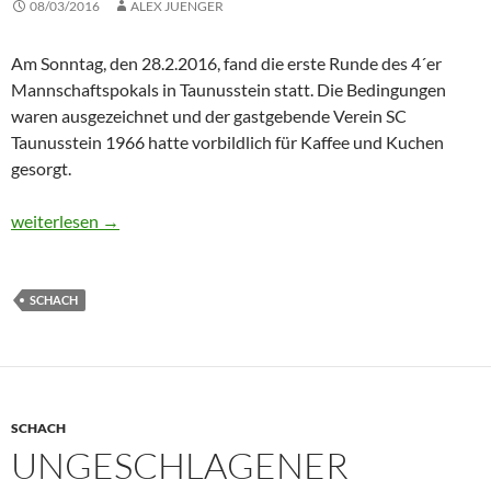
08/03/2016
ALEX JUENGER
Am Sonntag, den 28.2.2016, fand die erste Runde des 4´er
Mannschaftspokals in Taunusstein statt. Die Bedingungen
waren ausgezeichnet und der gastgebende Verein SC
Taunusstein 1966 hatte vorbildlich für Kaffee und Kuchen
gesorgt.
Jugendteam des FC 34 Bierstadt erreicht das Halbfinale des RTS
weiterlesen
→
SCHACH
SCHACH
UNGESCHLAGENER