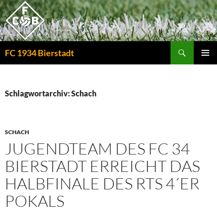
Zum
Inhalt
springen
Suchen
FC 1934 Bierstadt
PRIMÄR
MENÜ
Schlagwortarchiv: Schach
SCHACH
JUGENDTEAM DES FC 34
BIERSTADT ERREICHT DAS
HALBFINALE DES RTS 4´ER
POKALS