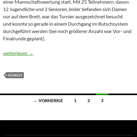
einer Mannschaftswertung statt. Mit 25 Teilnehmern, davon
12 Jugendliche und 2 Senioren, leider befanden sich Damen
nur auf dem Brett, war das Turnier ausgezeichnet besucht
und konnte so gerade in einem Durchgang im Rutschsystem
durchgeführt werden (bei noch größerer Anzahl war Vor- und
Finalrunde geplant).
Bericht von der Blitzeinzel-Meisterschaft im Bezirk 8
weiterlesen
→
SCHACH
Beitragsnavigation
← VORHERIGE
1
2
3