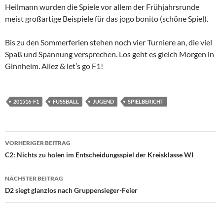
Heilmann wurden die Spiele vor allem der Frühjahrsrunde
meist großartige Beispiele für das jogo bonito (schöne Spiel).
Bis zu den Sommerferien stehen noch vier Turniere an, die viel
Spaß und Spannung versprechen. Los geht es gleich Morgen in
Ginnheim. Allez & let’s go F1!
201516-F1
FUSSBALL
JUGEND
SPIELBERICHT
Beitragsnavigation
VORHERIGER BEITRAG
C2: Nichts zu holen im Entscheidungsspiel der Kreisklasse WI
NÄCHSTER BEITRAG
D2 siegt glanzlos nach Gruppensieger-Feier