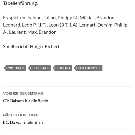
Tabellenführung.
Es spielten: Fabian, Julian, Philipp N., Milkias, Brandon,
Leonard, Leon P. (1 T), Leon (3 T, 1 A), Lennart, Dersim, Phillip
A., Laurenz, Max, Brandon
Spielbericht: Holger Eichert
201819-C2
FUSSBALL
JUGEND
SPIELBERICHT
Beitragsnavigation
VORHERIGER BEITRAG
C1: Balsam für die Seele
NÄCHSTER BEITRAG
E1: Da war mehr drin