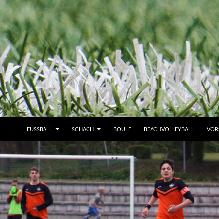
FUSSBALL
SCHACH
BOULE
BEACHVOLLEYBALL
VOR