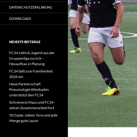
DATENSCHUTZERKLÄRUNG
DOWNLOADS
NEUESTE BEITRÄGE
FC34 zieht A-Jugend aus der
Gruppenliga zurück –
Neuaufbau in Planung
FC34 lädt zum Familienfest
2026 ein
Neue Partnerschaft:
Pneumologie Wiesbaden
unterstützt den FC34
Schreinerei Maus und FC34
setzen Zusammenarbeit fort
50 Gäste, sieben Tore und jede
Menge gute Laune