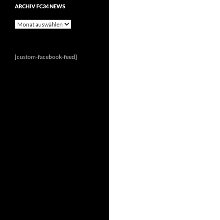
ARCHIV FC34 NEWS
Archiv
FC34
News
[custom-facebook-feed]