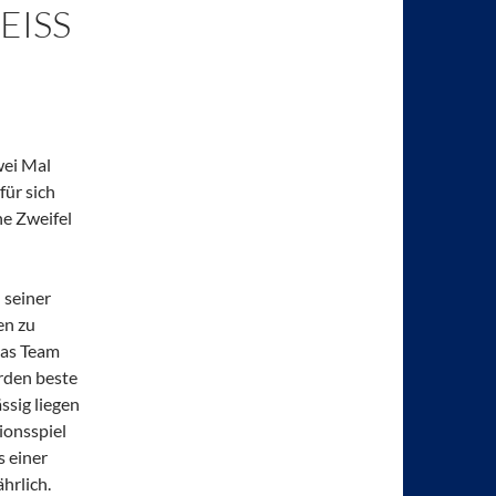
SS W
wei Mal
für sich
ne Zweifel
 seiner
en zu
das Team
rden beste
ssig liegen
ionsspiel
s einer
hrlich.