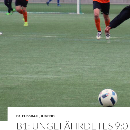
B1
,
FUSSBALL
,
JUGEND
B1: UNGEFÄHRDETES 9:0