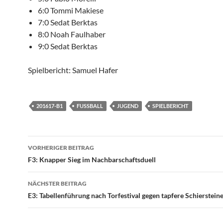
6:0 Tommi Makiese
7:0 Sedat Berktas
8:0 Noah Faulhaber
9:0 Sedat Berktas
Spielbericht: Samuel Hafer
201617-B1
FUSSBALL
JUGEND
SPIELBERICHT
Beitragsnavigation
VORHERIGER BEITRAG
F3: Knapper Sieg im Nachbarschaftsduell
NÄCHSTER BEITRAG
E3: Tabellenführung nach Torfestival gegen tapfere Schierstein