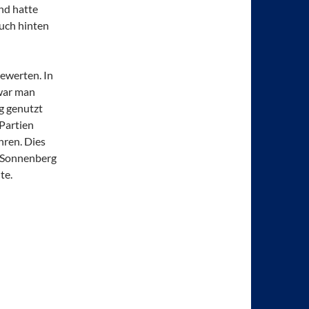
und hatte
auch hinten
bewerten. In
 war man
g genutzt
Partien
ren. Dies
s Sonnenberg
te.