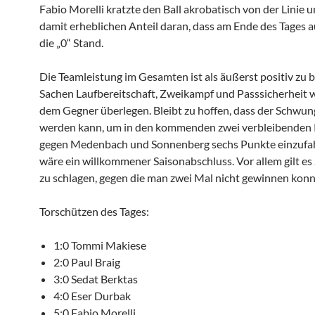
Fabio Morelli kratzte den Ball akrobatisch von der Linie 
damit erheblichen Anteil daran, dass am Ende des Tages 
die „0“ Stand.
Die Teamleistung im Gesamten ist als äußerst positiv zu 
Sachen Laufbereitschaft, Zweikampf und Passsicherheit
dem Gegner überlegen. Bleibt zu hoffen, dass der Schwun
werden kann, um in den kommenden zwei verbleibenden 
gegen Medenbach und Sonnenberg sechs Punkte einzufah
wäre ein willkommener Saisonabschluss. Vor allem gilt e
zu schlagen, gegen die man zwei Mal nicht gewinnen konn
Torschützen des Tages:
1:0 Tommi Makiese
2:0 Paul Braig
3:0 Sedat Berktas
4:0 Eser Durbak
5:0 Fabio Morelli