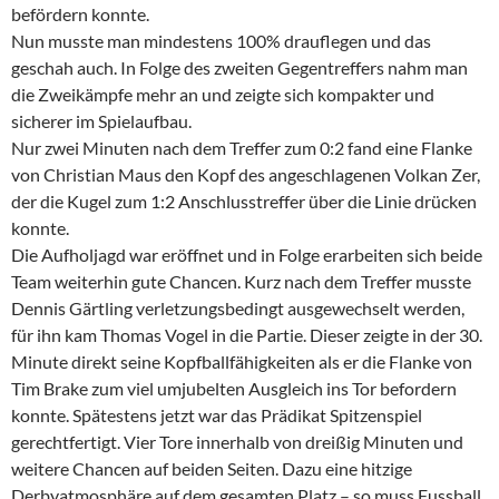
befördern konnte.
Nun musste man mindestens 100% drauflegen und das
geschah auch. In Folge des zweiten Gegentreffers nahm man
die Zweikämpfe mehr an und zeigte sich kompakter und
sicherer im Spielaufbau.
Nur zwei Minuten nach dem Treffer zum 0:2 fand eine Flanke
von Christian Maus den Kopf des angeschlagenen Volkan Zer,
der die Kugel zum 1:2 Anschlusstreffer über die Linie drücken
konnte.
Die Aufholjagd war eröffnet und in Folge erarbeiten sich beide
Team weiterhin gute Chancen. Kurz nach dem Treffer musste
Dennis Gärtling verletzungsbedingt ausgewechselt werden,
für ihn kam Thomas Vogel in die Partie. Dieser zeigte in der 30.
Minute direkt seine Kopfballfähigkeiten als er die Flanke von
Tim Brake zum viel umjubelten Ausgleich ins Tor befordern
konnte. Spätestens jetzt war das Prädikat Spitzenspiel
gerechtfertigt. Vier Tore innerhalb von dreißig Minuten und
weitere Chancen auf beiden Seiten. Dazu eine hitzige
Derbyatmosphäre auf dem gesamten Platz – so muss Fussball