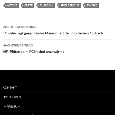
AKTIVE
ERSTE
FUSSBALL
SPIELBERICHT
ZWEITE
Beitragsnavigation
VORHERIGER BEITRAG
C1 unterliegt gegen starke Mannschaft der JSG Selters / Erbach
NÄCHSTER BEITRAG
VIP-Plätze beim FC34 sind angewärmt
KONTAKT
SPONSOREN
IMPRESSUM