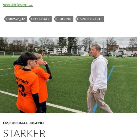
Starkes Zeichen der D2: Siege gegen zwei Spitzenteams
weiterlesen
→
202526_D2
FUSSBALL
JUGEND
SPIELBERICHT
D2
,
FUSSBALL
,
JUGEND
STARKER