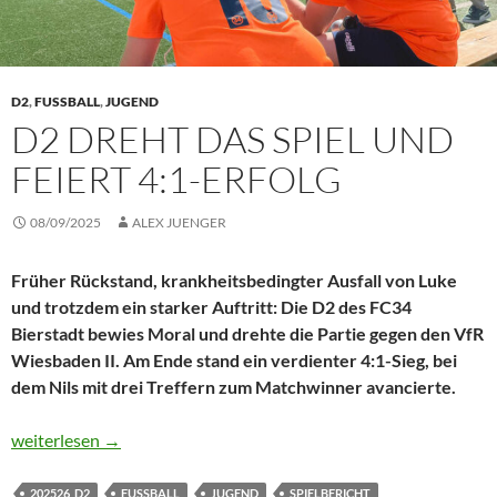
D2
,
FUSSBALL
,
JUGEND
D2 DREHT DAS SPIEL UND
FEIERT 4:1-ERFOLG
08/09/2025
ALEX JUENGER
Früher Rückstand, krankheitsbedingter Ausfall von Luke
und trotzdem ein starker Auftritt: Die D2 des FC34
Bierstadt bewies Moral und drehte die Partie gegen den VfR
Wiesbaden II. Am Ende stand ein verdienter 4:1-Sieg, bei
dem Nils mit drei Treffern zum Matchwinner avancierte.
D2 dreht das Spiel und feiert 4:1-Erfolg
weiterlesen
→
202526_D2
FUSSBALL
JUGEND
SPIELBERICHT