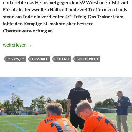
und drehte das Heimspiel gegen den SV Wiesbaden. Mit viel
Einsatz in der zweiten Halbzeit und zwei Treffern von Louis
stand am Ende ein verdienter 4:2-Erfolg. Das Trainerteam
lobte den Kampfgeist, mahnte aber bessere
Chancenverwertung an.
Nach Fehlstart: D2 belohnt sich mit packender Aufholjagd
weiterlesen
→
202526_D2
FUSSBALL
JUGEND
SPIELBERICHT