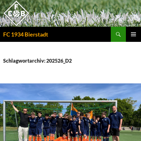
Zum
Inhalt
springen
Suchen
FC 1934 Bierstadt
PRIMÄR
MENÜ
Schlagwortarchiv: 202526_D2