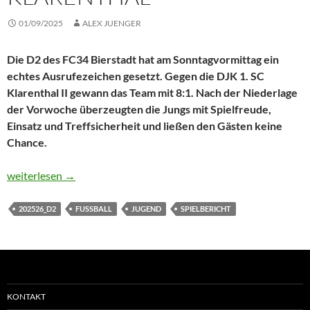
01/09/2025
ALEX JUENGER
Die D2 des FC34 Bierstadt hat am Sonntagvormittag ein
echtes Ausrufezeichen gesetzt. Gegen die DJK 1. SC
Klarenthal II gewann das Team mit 8:1. Nach der Niederlage
der Vorwoche überzeugten die Jungs mit Spielfreude,
Einsatz und Treffsicherheit und ließen den Gästen keine
Chance.
Bierstadts D2 feiert Torfestival gegen Klarenthal
weiterlesen
→
202526_D2
FUSSBALL
JUGEND
SPIELBERICHT
KONTAKT