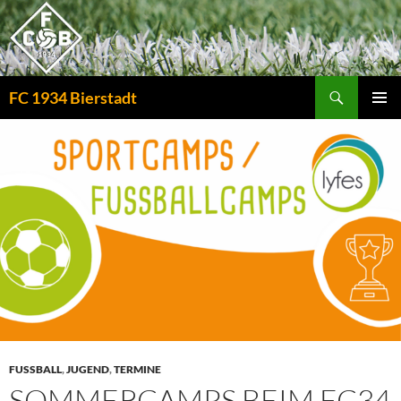
Zum
Inhalt
springen
Suchen
FC 1934 Bierstadt
PRIMÄR
MENÜ
FUSSBALL
,
JUGEND
,
TERMINE
SOMMERCAMPS BEIM FC34