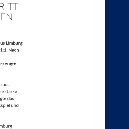
RITT
TEN
aus Limburg
 1:1. Nach
erzeugte
n aus
ne starke
ugte das
spiel und
imburg