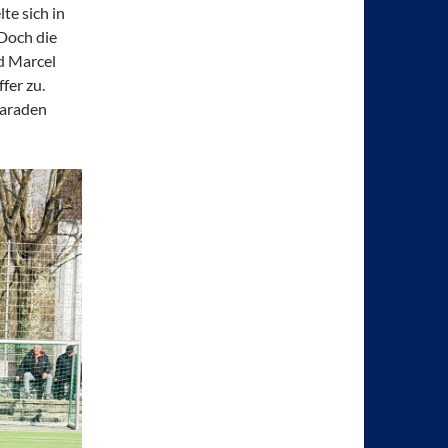
te sich in
 Doch die
d Marcel
fer zu.
Paraden