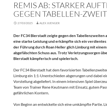
REMIS AB: STARKER AUFT
GEGEN TABELLEN-ZWEI
27/03/2025
ALEX JUENGER
Der FC34 Bierstadt zeigte gegen den Tabellenzweiten 
eine starke Leistung und erkämpfte sich ein verdientes
der Führung durch Roan Heller glich Limburg mit einem
abgefälschten Schuss aus. Trotz Verletzungssorgen üb
Bierstadt kämpferisch und spielerisch.
Der FC34 Bierstadt hat dem favorisierten Tabellenzweite
Limburg ein 1:1-Unentschieden abgerungen und dabei ei
Vorstellung abgeliefert. In einem intensiven Spiel überze
Team von Trainer Rene Keutmann mit Einsatz, gutem Pass
gefährlichen Kontern.
Von Beginn an entwickelte sich eine umkämpfte Partie. L