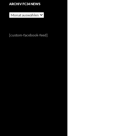
ARCHIV FC34 NEWS
Archiv
FC34
News
[custom-facebook-feed]