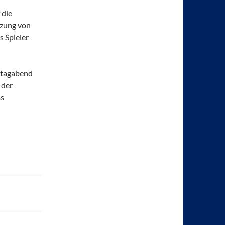
 die
tzung von
s Spieler
rstagabend
 der
as