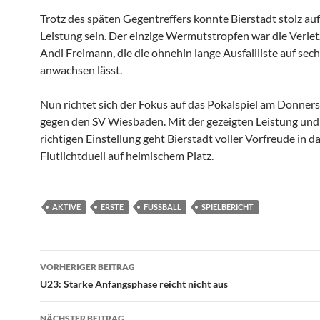
Trotz des späten Gegentreffers konnte Bierstadt stolz auf
Leistung sein. Der einzige Wermutstropfen war die Verle
Andi Freimann, die die ohnehin lange Ausfallliste auf sech
anwachsen lässt.
Nun richtet sich der Fokus auf das Pokalspiel am Donne
gegen den SV Wiesbaden. Mit der gezeigten Leistung und
richtigen Einstellung geht Bierstadt voller Vorfreude in d
Flutlichtduell auf heimischem Platz.
AKTIVE
ERSTE
FUSSBALL
SPIELBERICHT
Beitragsnavigation
VORHERIGER BEITRAG
U23: Starke Anfangsphase reicht nicht aus
NÄCHSTER BEITRAG