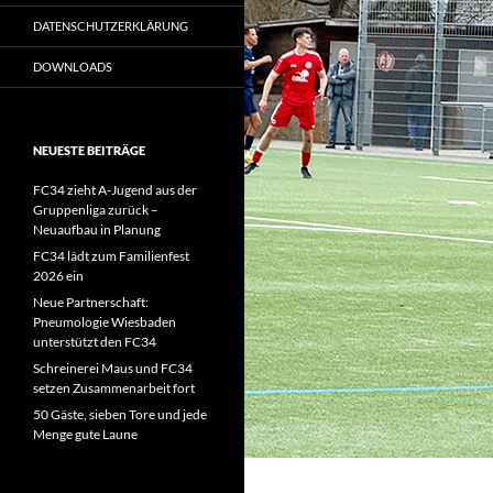
DATENSCHUTZERKLÄRUNG
DOWNLOADS
NEUESTE BEITRÄGE
FC34 zieht A-Jugend aus der
Gruppenliga zurück –
Neuaufbau in Planung
FC34 lädt zum Familienfest
2026 ein
Neue Partnerschaft:
Pneumologie Wiesbaden
unterstützt den FC34
Schreinerei Maus und FC34
setzen Zusammenarbeit fort
50 Gäste, sieben Tore und jede
Menge gute Laune