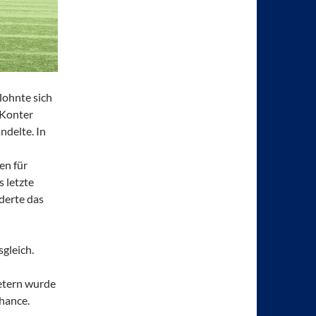
lohnte sich
 Konter
ndelte. In
en für
 letzte
derte das
gleich.
Metern wurde
hance.