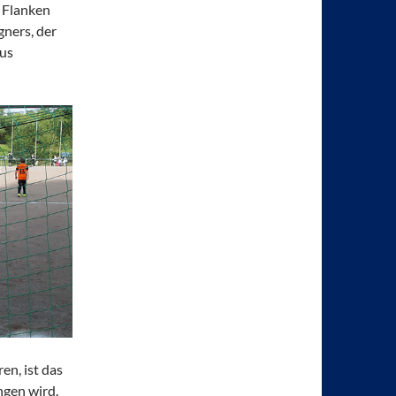
 Flanken
gners, der
aus
ren, ist das
ngen wird.