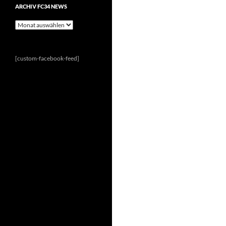
ARCHIV FC34 NEWS
Archiv
FC34
News
[custom-facebook-feed]