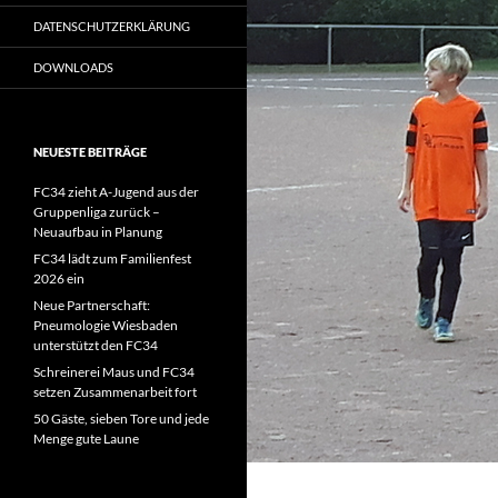
DATENSCHUTZERKLÄRUNG
DOWNLOADS
NEUESTE BEITRÄGE
FC34 zieht A-Jugend aus der
Gruppenliga zurück –
Neuaufbau in Planung
FC34 lädt zum Familienfest
2026 ein
Neue Partnerschaft:
Pneumologie Wiesbaden
unterstützt den FC34
Schreinerei Maus und FC34
setzen Zusammenarbeit fort
50 Gäste, sieben Tore und jede
Menge gute Laune