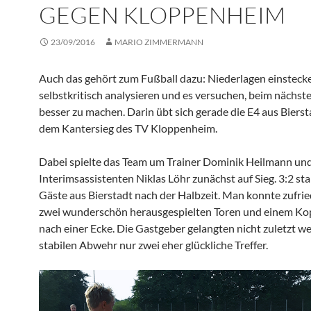
GEGEN KLOPPENHEIM
23/09/2016
MARIO ZIMMERMANN
Auch das gehört zum Fußball dazu: Niederlagen einstecke
selbstkritisch analysieren und es versuchen, beim nächst
besser zu machen. Darin übt sich gerade die E4 aus Biers
dem Kantersieg des TV Kloppenheim.
Dabei spielte das Team um Trainer Dominik Heilmann un
Interimsassistenten Niklas Löhr zunächst auf Sieg. 3:2 sta
Gäste aus Bierstadt nach der Halbzeit. Man konnte zufrie
zwei wunderschön herausgespielten Toren und einem Kop
nach einer Ecke. Die Gastgeber gelangten nicht zuletzt w
stabilen Abwehr nur zwei eher glückliche Treffer.