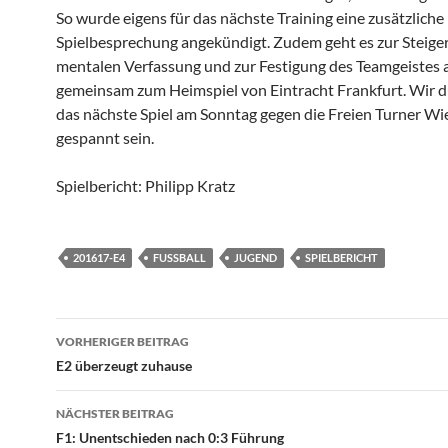
So wurde eigens für das nächste Training eine zusätzliche
Spielbesprechung angekündigt. Zudem geht es zur Steige
mentalen Verfassung und zur Festigung des Teamgeistes
gemeinsam zum Heimspiel von Eintracht Frankfurt. Wir d
das nächste Spiel am Sonntag gegen die Freien Turner W
gespannt sein.
Spielbericht: Philipp Kratz
201617-E4
FUSSBALL
JUGEND
SPIELBERICHT
Beitragsnavigation
VORHERIGER BEITRAG
E2 überzeugt zuhause
NÄCHSTER BEITRAG
F1: Unentschieden nach 0:3 Führung