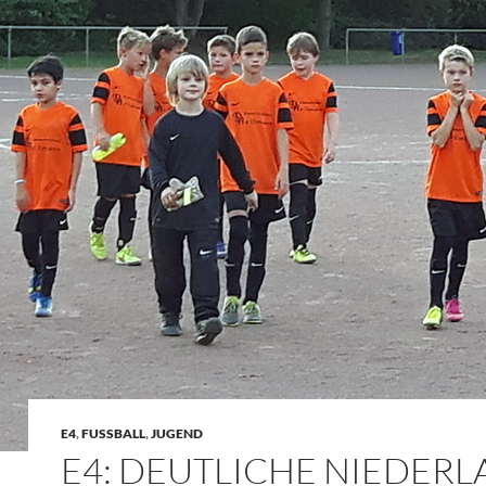
E4
,
FUSSBALL
,
JUGEND
E4: DEUTLICHE NIEDERL