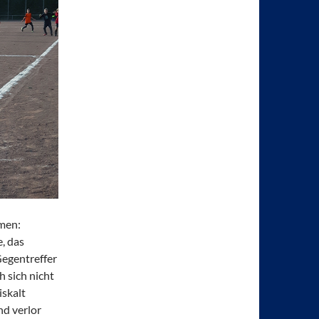
mmen:
, das
Gegentreffer
h sich nicht
iskalt
nd verlor