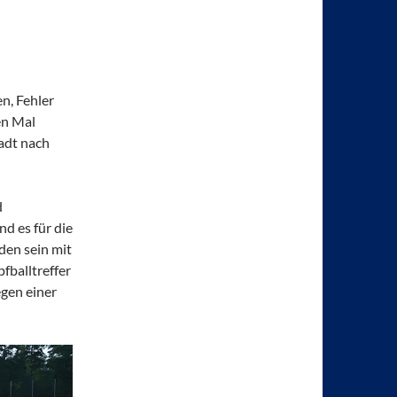
n, Fehler
en Mal
tadt nach
d
nd es für die
den sein mit
fballtreffer
egen einer