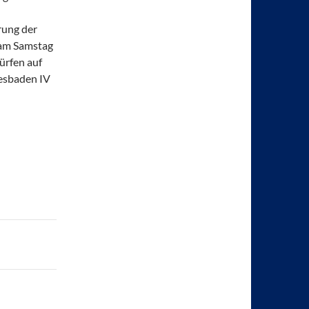
rung der
 am Samstag
ürfen auf
iesbaden IV