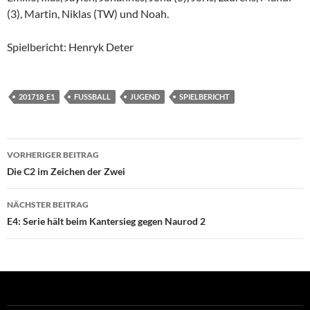
(3), Martin, Niklas (TW) und Noah.
Spielbericht:
Henryk Deter
201718_E1
FUSSBALL
JUGEND
SPIELBERICHT
Beitragsnavigation
VORHERIGER BEITRAG
Die C2 im Zeichen der Zwei
NÄCHSTER BEITRAG
E4: Serie hält beim Kantersieg gegen Naurod 2