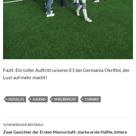
Fazit: Ein toller Auftritt unserer E1 bei Germania Okriftel, der
Lust auf mehr macht!
202526_E1
JUGEND
SPIELBERICHT
TURNIER
Beitragsnavigation
VORHERIGER BEITRAG
Zwei Gesichter der Ersten Mannschaft: starke erste Hälfte, bittere