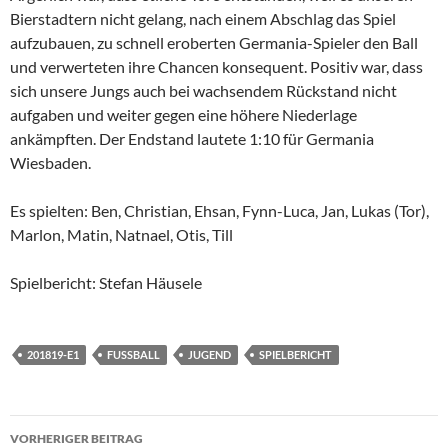
Bierstadtern nicht gelang, nach einem Abschlag das Spiel
aufzubauen, zu schnell eroberten Germania-Spieler den Ball
und verwerteten ihre Chancen konsequent. Positiv war, dass
sich unsere Jungs auch bei wachsendem Rückstand nicht
aufgaben und weiter gegen eine höhere Niederlage
ankämpften. Der Endstand lautete 1:10 für Germania
Wiesbaden.
Es spielten: Ben, Christian, Ehsan, Fynn-Luca, Jan, Lukas (Tor),
Marlon, Matin, Natnael, Otis, Till
Spielbericht: Stefan Häusele
201819-E1
FUSSBALL
JUGEND
SPIELBERICHT
Beitragsnavigation
VORHERIGER BEITRAG